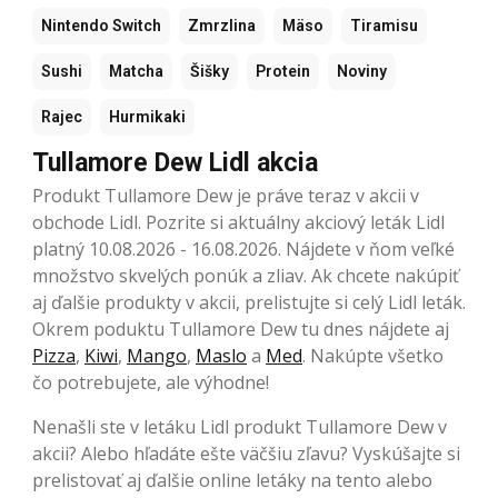
Nintendo Switch
Zmrzlina
Mäso
Tiramisu
Sushi
Matcha
Šišky
Protein
Noviny
Rajec
Hurmikaki
Tullamore Dew Lidl akcia
Produkt Tullamore Dew je práve teraz v akcii v
obchode Lidl. Pozrite si aktuálny akciový leták Lidl
platný 10.08.2026 - 16.08.2026. Nájdete v ňom veľké
množstvo skvelých ponúk a zliav. Ak chcete nakúpiť
aj ďalšie produkty v akcii, prelistujte si celý Lidl leták.
Okrem poduktu Tullamore Dew tu dnes nájdete aj
Pizza
,
Kiwi
,
Mango
,
Maslo
a
Med
. Nakúpte všetko
čo potrebujete, ale výhodne!
Nenašli ste v letáku Lidl produkt Tullamore Dew v
akcii? Alebo hľadáte ešte väčšiu zľavu? Vyskúšajte si
prelistovať aj ďalšie online letáky na tento alebo