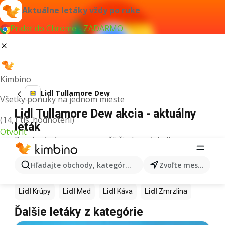
Aktuálne letáky vždy po ruke
Pridať do Chrome - ZADARMO
Kimbino
Lidl Tullamore Dew
Všetky ponuky na jednom mieste
Lidl Tullamore Dew akcia - aktuálny
(14,1 tis. hodnotení)
leták
Otvoriť
Pre daný výraz sme nenašli žiadne výsledky.
Ďalšie produkty v obchodoch Lidl
Hľadajte obchody, kategórie, produkty...
Zvoľte mesto
Lidl
Pizza
Lidl
Kiwi
Lidl
Mango
Lidl
Maslo
Lidl
Krúpy
Lidl
Med
Lidl
Káva
Lidl
Zmrzlina
Ďalšie letáky z kategórie