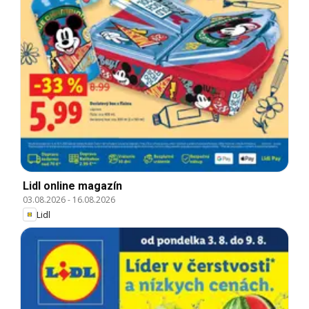
Lidl online magazín
03.08.2026
-
16.08.2026
Lidl