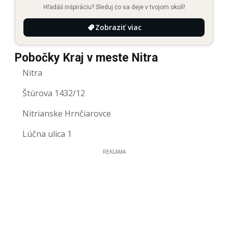
Hľadáš inšpiráciu? Sleduj čo sa deje v tvojom okolí!
Zobraziť viac
Pobočky Kraj v meste Nitra
Nitra
Štúrova 1432/12
Nitrianske Hrnčiarovce
Lúčna ulica 1
REKLAMA