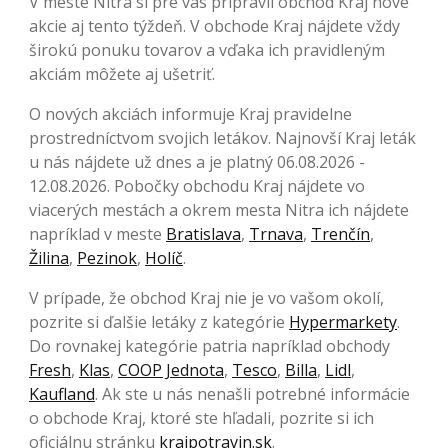
V meste Nitra si pre vás pripravil obchod Kraj nové
akcie aj tento týždeň. V obchode Kraj nájdete vždy
širokú ponuku tovarov a vďaka ich pravidleným
akciám môžete aj ušetriť.
O nových akciách informuje Kraj pravidelne
prostredníctvom svojich letákov. Najnovší Kraj leták
u nás nájdete už dnes a je platný 06.08.2026 -
12.08.2026. Pobočky obchodu Kraj nájdete vo
viacerých mestách a okrem mesta Nitra ich nájdete
napríklad v meste
Bratislava
,
Trnava
,
Trenčín
,
Žilina
,
Pezinok
,
Holíč
.
V prípade, že obchod Kraj nie je vo vašom okolí,
pozrite si ďalšie letáky z kategórie
Hypermarkety
.
Do rovnakej kategórie patria napríklad obchody
Fresh
,
Klas
,
COOP Jednota
,
Tesco
,
Billa
,
Lidl
,
Kaufland
. Ak ste u nás nenašli potrebné informácie
o obchode Kraj, ktoré ste hľadali, pozrite si ich
oficiálnu stránku
krajpotravin.sk
.