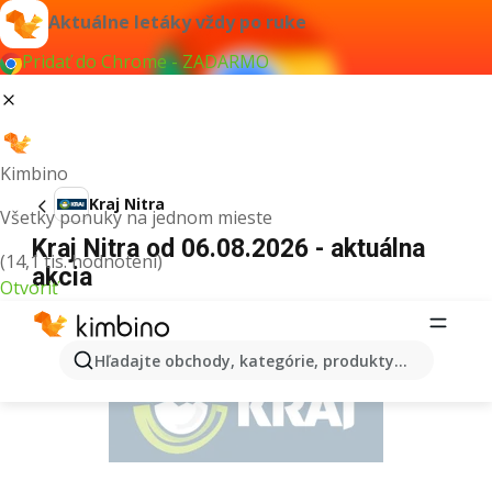
Aktuálne letáky vždy po ruke
Pridať do Chrome - ZADARMO
Kimbino
Kraj Nitra
Všetky ponuky na jednom mieste
Kraj Nitra od 06.08.2026 - aktuálna
(14,1 tis. hodnotení)
akcia
Otvoriť
REKLAMA
Hľadajte obchody, kategórie, produkty...