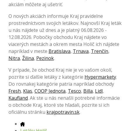
akciám môžete aj ušetriť.
O nových akciách informuje Kraj pravidelne
prostredníctvom svojich letákov. Najnovší Kraj leták
u nás nájdete už dnes a je platný 06.08.2026 -
12.08.2026. Pobočky obchodu Kraj nájdete vo
viacerých mestách a okrem mesta Holíč ich nájdete
napríklad v meste
Bratislava
,
Trnava
,
Trenčín
,
Nitra
,
Žilina
,
Pezinok
.
V prípade, že obchod Kraj nie je vo vašom okolí,
pozrite si ďalšie letáky z kategórie
Hypermarkety
.
Do rovnakej kategórie patria napríklad obchody
Fresh
,
Klas
,
COOP Jednota
,
Tesco
,
Billa
,
Lidl
,
Kaufland
. Ak ste u nás nenašli potrebné informácie
o obchode Kraj, ktoré ste hľadali, pozrite si ich
oficiálnu stránku
krajpotravin.sk
.
Letáky Holíč