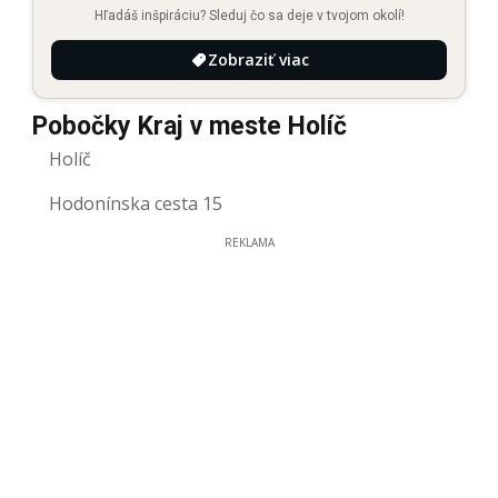
Hľadáš inšpiráciu? Sleduj čo sa deje v tvojom okolí!
Zobraziť viac
Pobočky Kraj v meste Holíč
Holíč
Hodonínska cesta 15
REKLAMA