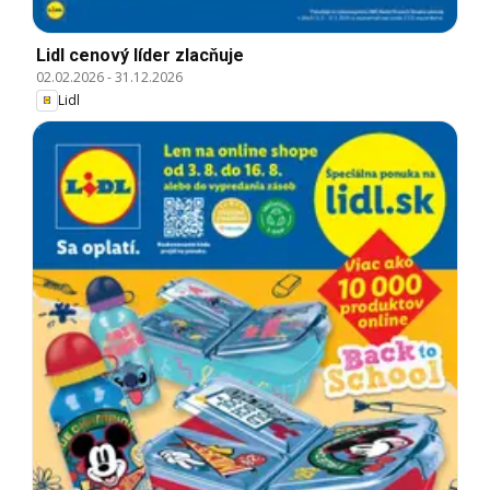
Lidl cenový líder zlacňuje
02.02.2026
-
31.12.2026
Lidl