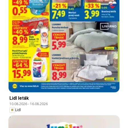
Lidl leták
10.08.2026
-
16.08.2026
Lidl