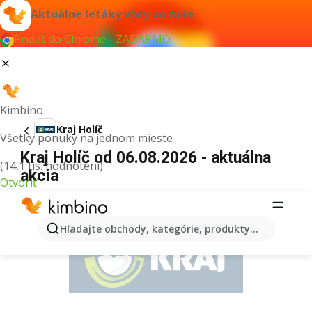
Aktuálne letáky vždy po ruke
Pridať do Chrome - ZADARMO
Kimbino
Kraj Holíč
Všetky ponuky na jednom mieste
Kraj Holíč od 06.08.2026 - aktuálna
(14,1 tis. hodnotení)
akcia
Otvoriť
REKLAMA
Hľadajte obchody, kategórie, produkty...