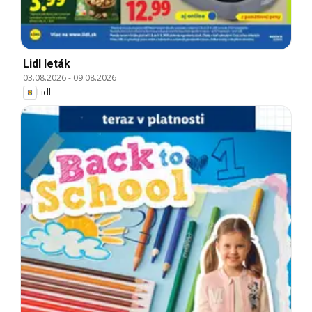
Lidl leták
03.08.2026
-
09.08.2026
Lidl