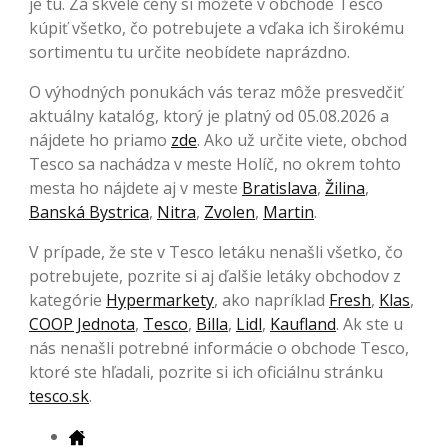
je tu. Za skvelé ceny si môžete v obchode Tesco
kúpiť všetko, čo potrebujete a vďaka ich širokému
sortimentu tu určite neobídete naprázdno.
O výhodných ponukách vás teraz môže presvedčiť
aktuálny katalóg, ktorý je platný od 05.08.2026 a
nájdete ho priamo
zde
. Ako už určite viete, obchod
Tesco sa nachádza v meste Holíč, no okrem tohto
mesta ho nájdete aj v meste
Bratislava
,
Žilina
,
Banská Bystrica
,
Nitra
,
Zvolen
,
Martin
.
V prípade, že ste v Tesco letáku nenašli všetko, čo
potrebujete, pozrite si aj ďalšie letáky obchodov z
kategórie
Hypermarkety
, ako napríklad
Fresh
,
Klas
,
COOP Jednota
,
Tesco
,
Billa
,
Lidl
,
Kaufland
. Ak ste u
nás nenašli potrebné informácie o obchode Tesco,
ktoré ste hľadali, pozrite si ich oficiálnu stránku
tesco.sk
.