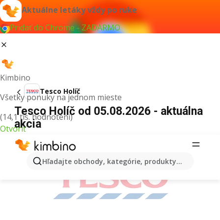
Aktuálne letáky vždy po ruke
Pridať do Chrome - ZADARMO
Kimbino
Tesco Holíč
Všetky ponuky na jednom mieste
Tesco Holíč od 05.08.2026 - aktuálna
(14,1 tis. hodnotení)
akcia
Otvoriť
REKLAMA
Hľadajte obchody, kategórie, produkty...