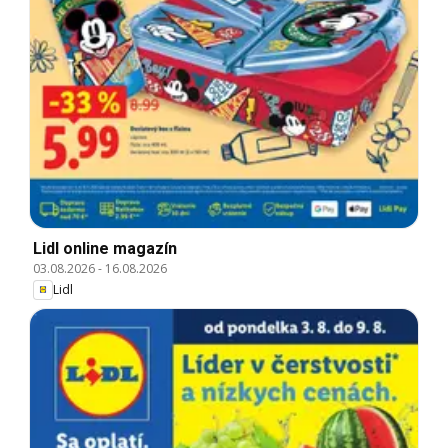
Lidl online magazín
03.08.2026
-
16.08.2026
Lidl