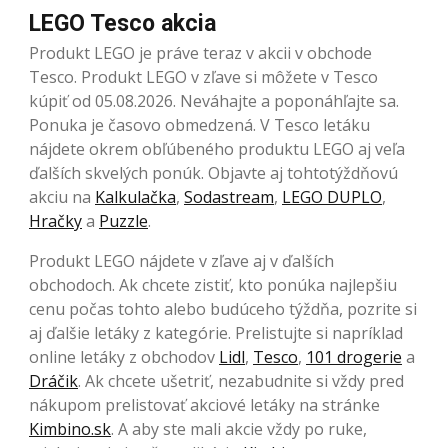
LEGO Tesco akcia
Produkt LEGO je práve teraz v akcii v obchode
Tesco. Produkt LEGO v zľave si môžete v Tesco
kúpiť od 05.08.2026. Neváhajte a poponáhľajte sa.
Ponuka je časovo obmedzená. V Tesco letáku
nájdete okrem obľúbeného produktu LEGO aj veľa
ďalších skvelých ponúk. Objavte aj tohtotýždňovú
akciu na
Kalkulačka
,
Sodastream
,
LEGO DUPLO
,
Hračky
a
Puzzle
.
Produkt LEGO nájdete v zľave aj v ďalších
obchodoch. Ak chcete zistiť, kto ponúka najlepšiu
cenu počas tohto alebo budúceho týždňa, pozrite si
aj ďalšie letáky z kategórie. Prelistujte si napríklad
online letáky z obchodov
Lidl
,
Tesco
,
101 drogerie
a
Dráčik
. Ak chcete ušetriť, nezabudnite si vždy pred
nákupom prelistovať akciové letáky na stránke
Kimbino.sk
. A aby ste mali akcie vždy po ruke,