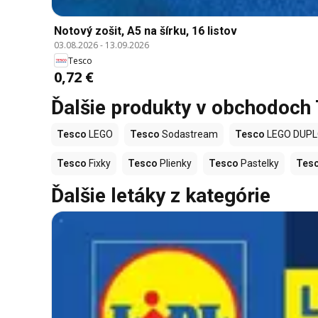
Notový zošit, A5 na šírku, 16 listov
03.08.2026
-
13.09.2026
Tesco
0,72 €
Ďalšie produkty v obchodoch
Tesco
LEGO
Tesco
Sodastream
Tesco
LEGO DUP
Tesco
Fixky
Tesco
Plienky
Tesco
Pastelky
Tes
Ďalšie letáky z kategórie