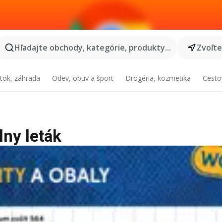
Hľadajte obchody, kategórie, produkty...
Zvoľt
tok, záhrada
Odev, obuv a šport
Drogéria, kozmetika
Cesto
lny leták