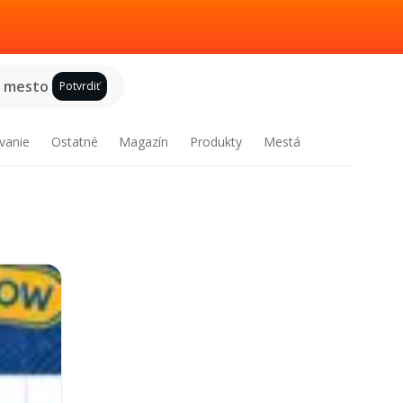
e mesto
Potvrdiť
vanie
Ostatné
Magazín
Produkty
Mestá