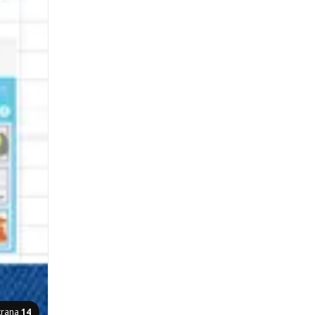
trana
14