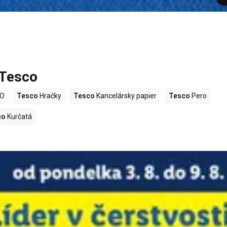
 Tesco
LO
Tesco
Hračky
Tesco
Kancelársky papier
Tesco
Pero
co
Kurčatá