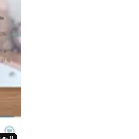
trana
51