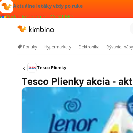
Aktuálne letáky vždy po ruke
Pridať do Chrome - ZADARMO
Ponuky
Hypermarkety
Elektronika
Bývanie, náby
Tesco Plienky
Tesco Plienky akcia - akt