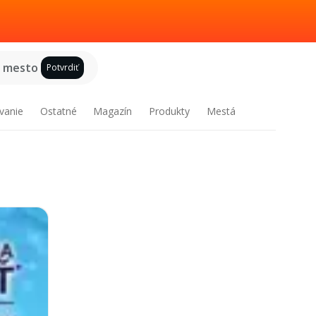
e mesto
Potvrdiť
vanie
Ostatné
Magazín
Produkty
Mestá