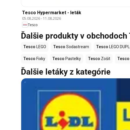
Tesco Hypermarket - leták
05.08.2026
-
11.08.2026
Tesco
Ďalšie produkty v obchodoch
Tesco
LEGO
Tesco
Sodastream
Tesco
LEGO DUP
Tesco
Fixky
Tesco
Pastelky
Tesco
Zošit
Tesco
Ďalšie letáky z kategórie