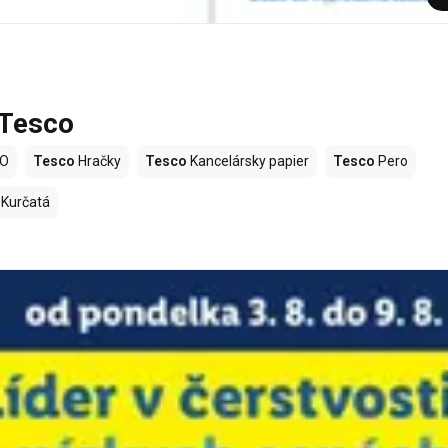
 Tesco
LO
Tesco
Hračky
Tesco
Kancelársky papier
Tesco
Pero
Kurčatá