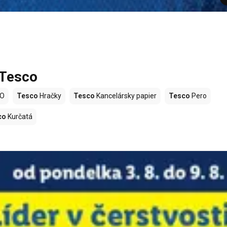
 Tesco
LO
Tesco
Hračky
Tesco
Kancelársky papier
Tesco
Pero
co
Kurčatá