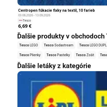
Centropen fúkacie fixky na textil, 10 farieb
03.08.2026
-
13.09.2026
Tesco
6,69 €
Ďalšie produkty v obchodoch
Tesco
LEGO
Tesco
Sodastream
Tesco
LEGO DUP
Tesco
Plienky
Tesco
Pastelky
Tesco
Zošit
Tes
Ďalšie letáky z kategórie