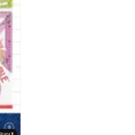
Strana
9