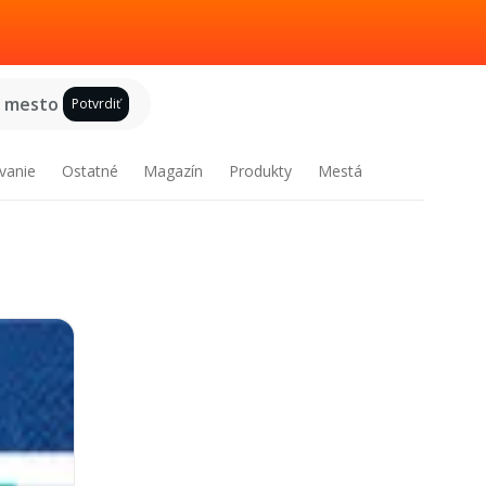
e mesto
Potvrdiť
vanie
Ostatné
Magazín
Produkty
Mestá