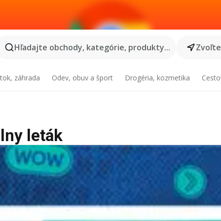
Hľadajte obchody, kategórie, produkty...
Zvoľt
tok, záhrada
Odev, obuv a šport
Drogéria, kozmetika
Cesto
lny leták