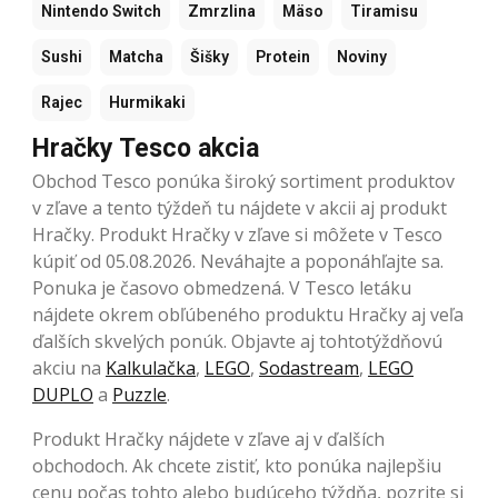
Nintendo Switch
Zmrzlina
Mäso
Tiramisu
Sushi
Matcha
Šišky
Protein
Noviny
Rajec
Hurmikaki
Hračky Tesco akcia
Obchod Tesco ponúka široký sortiment produktov
v zľave a tento týždeň tu nájdete v akcii aj produkt
Hračky. Produkt Hračky v zľave si môžete v Tesco
kúpiť od 05.08.2026. Neváhajte a poponáhľajte sa.
Ponuka je časovo obmedzená. V Tesco letáku
nájdete okrem obľúbeného produktu Hračky aj veľa
ďalších skvelých ponúk. Objavte aj tohtotýždňovú
akciu na
Kalkulačka
,
LEGO
,
Sodastream
,
LEGO
DUPLO
a
Puzzle
.
Produkt Hračky nájdete v zľave aj v ďalších
obchodoch. Ak chcete zistiť, kto ponúka najlepšiu
cenu počas tohto alebo budúceho týždňa, pozrite si