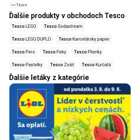
Tesco
Ďalšie produkty v obchodoch Tesco
Tesco
LEGO
Tesco
Sodastream
Tesco
LEGO DUPLO
Tesco
Kancelársky papier
Tesco
Pero
Tesco
Fixky
Tesco
Plienky
Tesco
Pastelky
Tesco
Zošit
Tesco
Kurčatá
Ďalšie letáky z kategórie