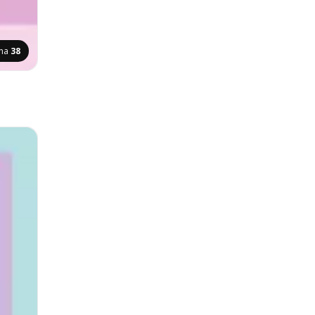
ana
38