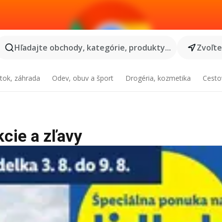
Hľadajte obchody, kategórie, produkty...
Zvoľt
tok, záhrada
Odev, obuv a šport
Drogéria, kozmetika
Cesto
kcie a zľavy