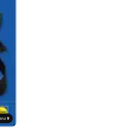
rana
9