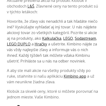
Aktuálne prebieha akcia na produkt Klobúk v
obchodoch
L&Š
. Zľavnené ceny na tento produkt sú
v týchto letákoch:
Hovoríte, že zľavy vás nenadchli a tak hľadáte niečo
iné? Vyskúšajte vyhľadať aj iný tovar. U nás nájdete
akciový tovar zo všetkých kategórií. Pozrite si akcie
aj na produkty, ako
Kalkulačka
,
LEGO
,
Sodastream
,
LEGO DUPLO
a
Hračky
a ušetrite. Kimbino nájde za
vás vždy najlepšie zľavy a informuje vás o nich
ihneď. Každý týždeň tak môžete vďaka Kimbinu
ušetriť. Prihláste sa u nás na odber noviniek.
A aby ste mali akcie na všetky produkty vždy po
ruke, stiahnite si našu aplikáciu
Kimbino app
a už
vám neunikne žiadna zľava.
Klobúk za skvelé ceny, ktoré si môžete porovnať na
jednom mieste. Vaše Kimbino.