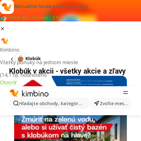
Aktuálne letáky vždy po ruke
Pridať do Chrome - ZADARMO
Kimbino
Klobúk
Všetky ponuky na jednom mieste
Klobúk v akcii - všetky akcie a zľavy
(14,1 tis. hodnotení)
Otvoriť
Hľadajte obchody, kategórie, produkty...
Zvoľte mesto