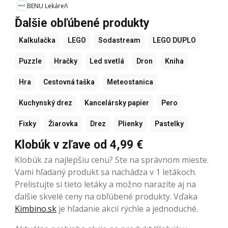
BENU Lekáreň
Ďalšie obľúbené produkty
Kalkulačka
LEGO
Sodastream
LEGO DUPLO
Puzzle
Hračky
Led svetlá
Dron
Kniha
Hra
Cestovná taška
Meteostanica
Kuchynský drez
Kancelársky papier
Pero
Fixky
Žiarovka
Drez
Plienky
Pastelky
Klobúk v zľave od 4,99 €
Klobúk za najlepšiu cenu? Ste na správnom mieste.
Vami hľadaný produkt sa nachádza v 1 letákoch.
Prelistujte si tieto letáky a možno narazíte aj na
ďalšie skvelé ceny na obľúbené produkty. Vďaka
Kimbino.sk
je hľadanie akcií rýchle a jednoduché.