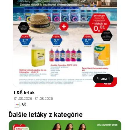
Strana
1
L&Š leták
01.08.2026
-
31.08.2026
L&Š
Ďalšie letáky z kategórie