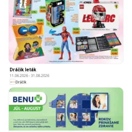
Dráčik leták
11.06.2026
-
31.08.2026
Dráčik