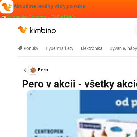
Aktuálne letáky vždy po ruke
Pridať do Chrome - ZADARMO
Ponuky
Hypermarkety
Elektronika
Bývanie, náby
Pero
Pero v akcii - všetky akci