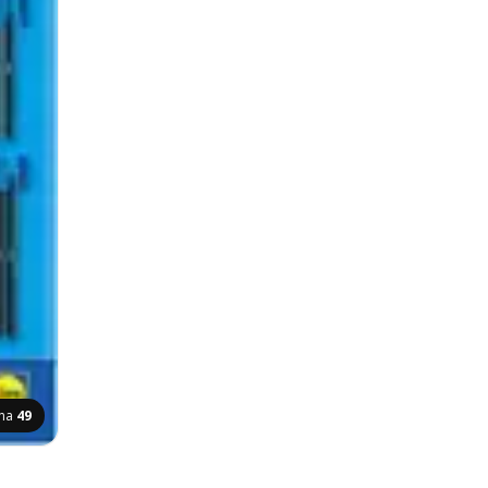
ana
49