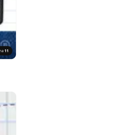
ana
11