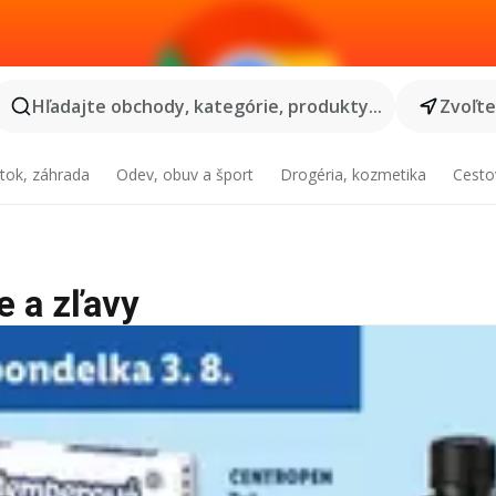
Hľadajte obchody, kategórie, produkty...
Zvoľt
tok, záhrada
Odev, obuv a šport
Drogéria, kozmetika
Cesto
e a zľavy