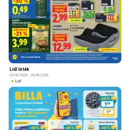
Lidl leták
03.08.2026
-
09.08.2026
Lidl