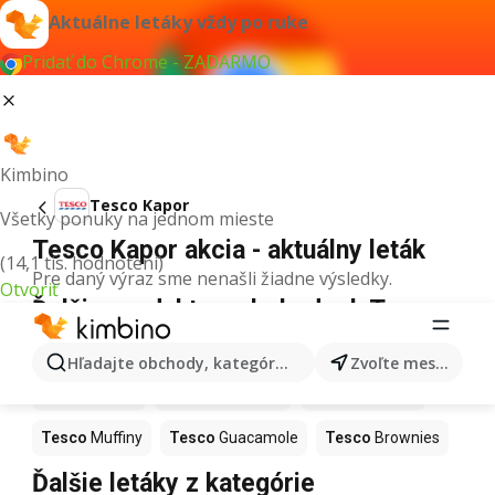
Aktuálne letáky vždy po ruke
Pridať do Chrome - ZADARMO
Kimbino
Tesco Kapor
Všetky ponuky na jednom mieste
Tesco Kapor akcia - aktuálny leták
(14,1 tis. hodnotení)
Pre daný výraz sme nenašli žiadne výsledky.
Otvoriť
Ďalšie produkty v obchodoch Tesco
Tesco
Ashwagandha
Tesco
Nintendo Switch
Hľadajte obchody, kategórie, produkty...
Zvoľte mesto
Tesco
Noviny
Tesco
Hurmikaki
Tesco
Polievky
Tesco
Muffiny
Tesco
Guacamole
Tesco
Brownies
Ďalšie letáky z kategórie