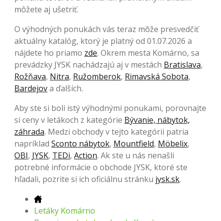
môžete aj ušetriť.
O výhodných ponukách vás teraz môže presvedčiť
aktuálny katalóg, ktorý je platný od 01.07.2026 a
nájdete ho priamo
zde
. Okrem mesta Komárno, sa
prevádzky JYSK nachádzajú aj v mestách
Bratislava
,
Rožňava
,
Nitra
,
Ružomberok
,
Rimavská Sobota
,
Bardejov
a ďalších.
Aby ste si boli istý výhodnými ponukami, porovnajte
si ceny v letákoch z kategórie
Bývanie, nábytok,
záhrada
. Medzi obchody v tejto kategórii patria
napríklad
Sconto nábytok
,
Mountfield
,
Möbelix
,
OBI
,
JYSK
,
TEDi
,
Action
. Ak ste u nás nenašli
potrebné informácie o obchode JYSK, ktoré ste
hľadali, pozrite si ich oficiálnu stránku
jysk.sk
.
Letáky Komárno