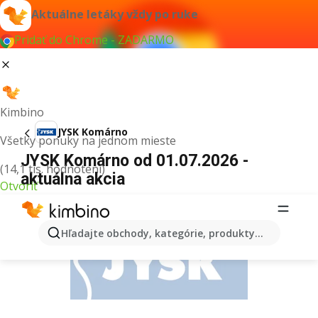
Aktuálne letáky vždy po ruke
Pridať do Chrome - ZADARMO
Kimbino
JYSK Komárno
Všetky ponuky na jednom mieste
JYSK Komárno od 01.07.2026 -
(14,1 tis. hodnotení)
aktuálna akcia
Otvoriť
REKLAMA
Hľadajte obchody, kategórie, produkty...