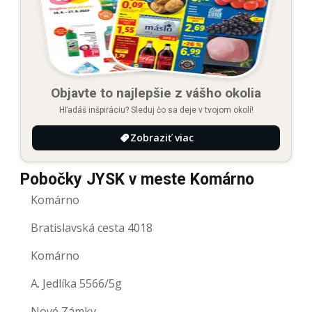
Objavte to najlepšie z vášho okolia
Hľadáš inšpiráciu? Sleduj čo sa deje v tvojom okolí!
Zobraziť viac
Pobočky JYSK v meste Komárno
Komárno
Bratislavská cesta 4018
Komárno
A. Jedlíka 5566/5g
Nové Zámky