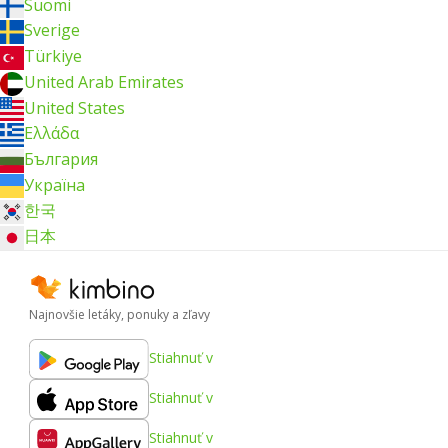
Suomi
Sverige
Türkiye
United Arab Emirates
United States
Ελλάδα
България
Україна
한국
日本
Najnovšie letáky, ponuky a zľavy
Stiahnuť v
Stiahnuť v
Stiahnuť v