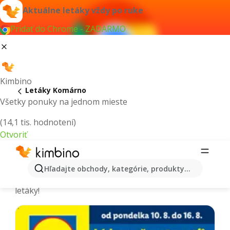
Aktuálne letáky vždy po ruke
Pridať do Chrome - ZADARMO
Kimbino
Letáky Komárno
Všetky ponuky na jednom mieste
(14,1 tis. hodnotení)
Otvoriť
Komárno - Aktuálne letáky a katalógy
Hľadajte obchody, kategórie, produkty...
Vyberáme tie najaktuálnejšie a najobľúbenejšie
letáky!