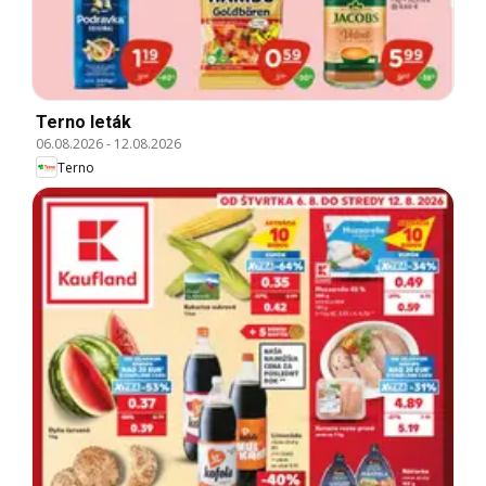
Terno leták
06.08.2026
-
12.08.2026
Terno