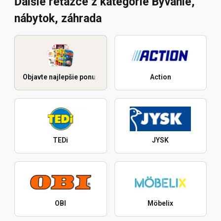
Ďalšie reťazce z kategórie Bývanie,
nábytok, záhrada
Objavte najlepšie ponuky
Action
TEDi
JYSK
OBI
Möbelix