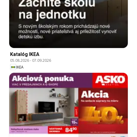
Katalóg IKEA
05.08.2026
-
07.09.2026
IKEA