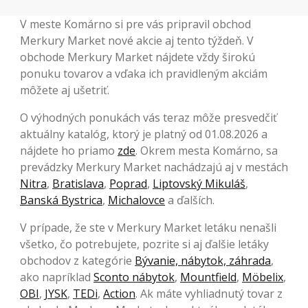
V meste Komárno si pre vás pripravil obchod
Merkury Market nové akcie aj tento týždeň. V
obchode Merkury Market nájdete vždy širokú
ponuku tovarov a vďaka ich pravidleným akciám
môžete aj ušetriť.
O výhodných ponukách vás teraz môže presvedčiť
aktuálny katalóg, ktorý je platný od 01.08.2026 a
nájdete ho priamo
zde
. Okrem mesta Komárno, sa
prevádzky Merkury Market nachádzajú aj v mestách
Nitra
,
Bratislava
,
Poprad
,
Liptovský Mikuláš
,
Banská Bystrica
,
Michalovce
a ďalších.
V prípade, že ste v Merkury Market letáku nenašli
všetko, čo potrebujete, pozrite si aj ďalšie letáky
obchodov z kategórie
Bývanie, nábytok, záhrada
,
ako napríklad
Sconto nábytok
,
Mountfield
,
Möbelix
,
OBI
,
JYSK
,
TEDi
,
Action
. Ak máte vyhliadnutý tovar z