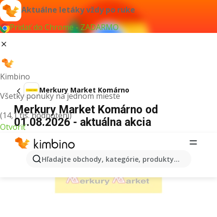
Aktuálne letáky vždy po ruke
Pridať do Chrome - ZADARMO
Kimbino
Merkury Market Komárno
Všetky ponuky na jednom mieste
Merkury Market Komárno od
(14,1 tis. hodnotení)
01.08.2026 - aktuálna akcia
Otvoriť
REKLAMA
Hľadajte obchody, kategórie, produkty...