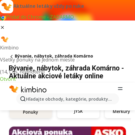
Aktuálne letáky vždy po ruke
Pridať do Chrome - ZADARMO
Kimbino
Bývanie, nábytok, záhrada Komárno
Všetky ponuky na jednom mieste
Bývanie, nábytok, záhrada Komárno -
(14,1 tis. hodnotení)
Aktuálne akciové letáky online
Otvoriť
Hľadajte obchody, kategórie, produkty...
JYSK
Ponuky