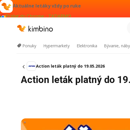
Aktuálne letáky vždy po ruke
Pridať do Chrome - ZADARMO
Ponuky
Hypermarkety
Elektronika
Bývanie, náby
Action leták platný do 19.05.2026
Action leták platný do 1