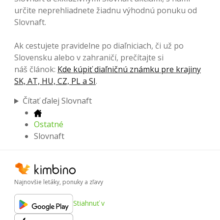
určite neprehliadnete žiadnu výhodnú ponuku od
Slovnaft.
Ak cestujete pravidelne po diaľniciach, či už po
Slovensku alebo v zahraničí, prečítajte si
náš článok:
Kde kúpiť diaľničnú známku pre krajiny
SK, AT, HU, CZ, PL a SI
.
Čítať ďalej Slovnaft
Ostatné
Slovnaft
Najnovšie letáky, ponuky a zľavy
Stiahnuť v