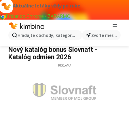
Aktuálne letáky vždy po ruke
Pridať do Chrome - ZADARMO
Hľadajte obchody, kategórie, produkty...
Zvoľte mesto
Slovnaft
Nový katalóg bonus Slovnaft -
Katalóg odmien 2026
REKLAMA