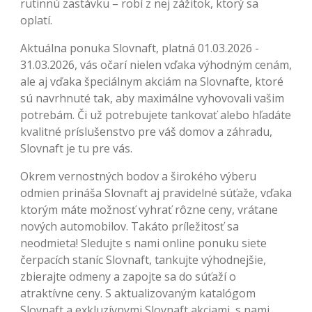
rutinnú zastávku – robí z nej zážitok, ktorý sa
oplatí.
Aktuálna ponuka Slovnaft, platná 01.03.2026 -
31.03.2026, vás očarí nielen vďaka výhodným cenám,
ale aj vďaka špeciálnym akciám na Slovnafte, ktoré
sú navrhnuté tak, aby maximálne vyhovovali vašim
potrebám. Či už potrebujete tankovať alebo hľadáte
kvalitné príslušenstvo pre váš domov a záhradu,
Slovnaft je tu pre vás.
Okrem vernostných bodov a širokého výberu
odmien prináša Slovnaft aj pravidelné súťaže, vďaka
ktorým máte možnosť vyhrať rôzne ceny, vrátane
nových automobilov. Takáto príležitosť sa
neodmieta! Sledujte s nami online ponuku siete
čerpacích staníc Slovnaft, tankujte výhodnejšie,
zbierajte odmeny a zapojte sa do súťaží o
atraktívne ceny. S aktualizovaným katalógom
Slovnaft a exkluzívnymi Slovnaft akciami, s nami