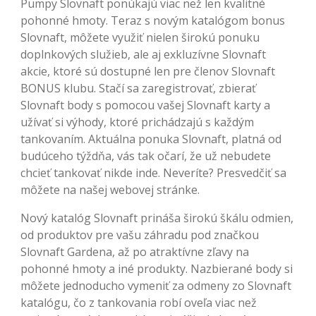
Pumpy Slovnaft ponúkajú viac než len kvalitné
pohonné hmoty. Teraz s novým katalógom bonus
Slovnaft, môžete využiť nielen širokú ponuku
doplnkových služieb, ale aj exkluzívne Slovnaft
akcie, ktoré sú dostupné len pre členov Slovnaft
BONUS klubu. Stačí sa zaregistrovať, zbierať
Slovnaft body s pomocou vašej Slovnaft karty a
užívať si výhody, ktoré prichádzajú s každým
tankovaním. Aktuálna ponuka Slovnaft, platná od
budúceho týždňa, vás tak očarí, že už nebudete
chcieť tankovať nikde inde. Neveríte? Presvedčiť sa
môžete na našej webovej stránke.
Nový katalóg Slovnaft prináša širokú škálu odmien,
od produktov pre vašu záhradu pod značkou
Slovnaft Gardena, až po atraktívne zľavy na
pohonné hmoty a iné produkty. Nazbierané body si
môžete jednoducho vymeniť za odmeny zo Slovnaft
katalógu, čo z tankovania robí oveľa viac než