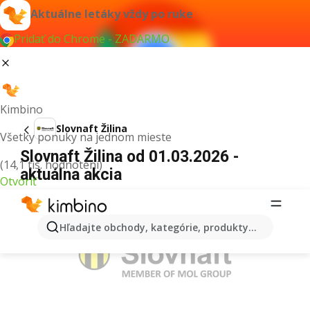
Aktuálne letáky vždy po ruke
Pridať do Chrome - ZADARMO
Kimbino
Slovnaft Žilina
Všetky ponuky na jednom mieste
Slovnaft Žilina od 01.03.2026 -
(14,1 tis. hodnotení)
aktuálna akcia
Otvoriť
REKLAMA
Hľadajte obchody, kategórie, produkty...