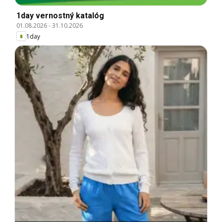
1day vernostný katalóg
01.08.2026
-
31.10.2026
1day