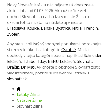
Nový Slovnaft leták u nás nájdete už dnes
zde
a
akcie platia od 01.03.2026. Ako už určite viete,
obchod Slovnaft sa nachádza v meste Žilina, no
okrem tohto mesta ho nájdete aj v meste
Bratislava
,
Košice
,
Banská Bystrica
,
Nitra
,
Trenčín
,
Zvolen
.
Aby ste si boli istý výhodnými ponukami, porovnajte
si ceny v letákoch z kategórie
Ostatné
. Medzi
obchody v tejto kategórii patria napríklad
Schneider
lekáreň
,
Tchibo
,
1day
,
BENU Lekáreň
,
Slovnaft
,
Dráčik
,
Dr. Max
. Ak chcete o obchode Slovnaft zistiť
viac informácií, pozrite si ich webovú stránku
slovnaft.sk
.
Letáky Žilina
Ostatné Žilina
Slovnaft Žilina