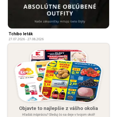
Tchibo leták
27.07.2026
-
27.08.2026
Objavte to najlepšie z vášho okolia
Hľadáš inšpiráciu? Sleduj čo sa deje v tvojom okolí!