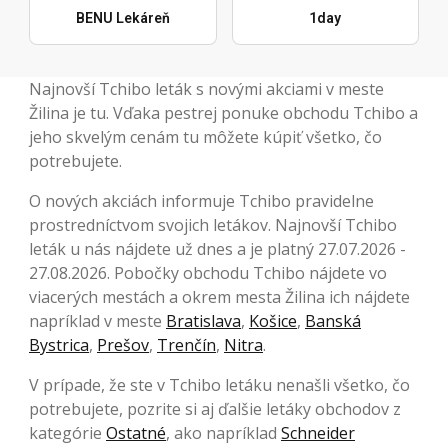
BENU Lekáreň
1day
Najnovší Tchibo leták s novými akciami v meste
Žilina je tu. Vďaka pestrej ponuke obchodu Tchibo a
jeho skvelým cenám tu môžete kúpiť všetko, čo
potrebujete.
O nových akciách informuje Tchibo pravidelne
prostredníctvom svojich letákov. Najnovší Tchibo
leták u nás nájdete už dnes a je platný 27.07.2026 -
27.08.2026. Pobočky obchodu Tchibo nájdete vo
viacerých mestách a okrem mesta Žilina ich nájdete
napríklad v meste
Bratislava
,
Košice
,
Banská
Bystrica
,
Prešov
,
Trenčín
,
Nitra
.
V prípade, že ste v Tchibo letáku nenašli všetko, čo
potrebujete, pozrite si aj ďalšie letáky obchodov z
kategórie
Ostatné
, ako napríklad
Schneider