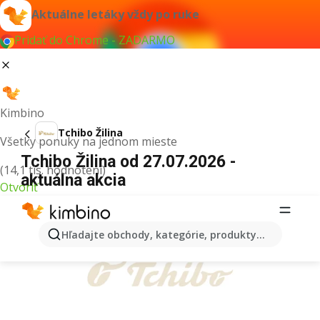
Aktuálne letáky vždy po ruke
Pridať do Chrome - ZADARMO
Kimbino
Tchibo Žilina
Všetky ponuky na jednom mieste
Tchibo Žilina od 27.07.2026 -
(14,1 tis. hodnotení)
aktuálna akcia
Otvoriť
REKLAMA
Hľadajte obchody, kategórie, produkty...