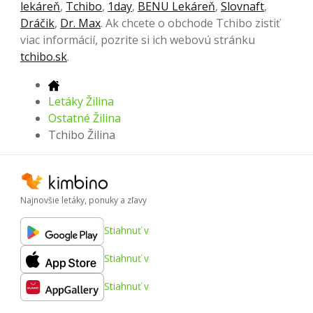
lekáreň
,
Tchibo
,
1day
,
BENU Lekáreň
,
Slovnaft
,
Dráčik
,
Dr. Max
. Ak chcete o obchode Tchibo zistiť
viac informácií, pozrite si ich webovú stránku
tchibo.sk
.
Letáky Žilina
Ostatné Žilina
Tchibo Žilina
Najnovšie letáky, ponuky a zľavy
Stiahnuť v
Stiahnuť v
Stiahnuť v