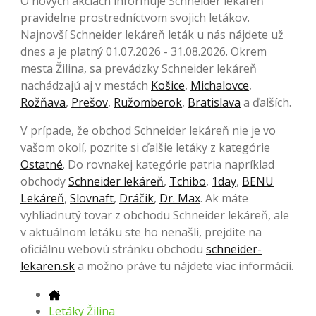
O nových akciách informuje Schneider lekáreň
pravidelne prostredníctvom svojich letákov.
Najnovší Schneider lekáreň leták u nás nájdete už
dnes a je platný 01.07.2026 - 31.08.2026. Okrem
mesta Žilina, sa prevádzky Schneider lekáreň
nachádzajú aj v mestách
Košice
,
Michalovce
,
Rožňava
,
Prešov
,
Ružomberok
,
Bratislava
a ďalších.
V prípade, že obchod Schneider lekáreň nie je vo
vašom okolí, pozrite si ďalšie letáky z kategórie
Ostatné
. Do rovnakej kategórie patria napríklad
obchody
Schneider lekáreň
,
Tchibo
,
1day
,
BENU
Lekáreň
,
Slovnaft
,
Dráčik
,
Dr. Max
. Ak máte
vyhliadnutý tovar z obchodu Schneider lekáreň, ale
v aktuálnom letáku ste ho nenašli, prejdite na
oficiálnu webovú stránku obchodu
schneider-
lekaren.sk
a možno práve tu nájdete viac informácií.
Letáky Žilina