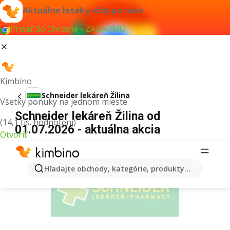
Aktuálne letáky vždy po ruke
Pridať do Chrome - ZADARMO
Kimbino
Schneider lekáreň Žilina
Všetky ponuky na jednom mieste
Schneider lekáreň Žilina od
(14,1 tis. hodnotení)
01.07.2026 - aktuálna akcia
Otvoriť
REKLAMA
Hľadajte obchody, kategórie, produkty...