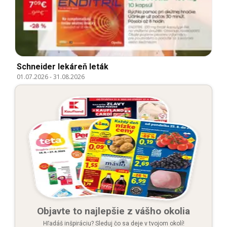
Schneider lekáreň leták
01.07.2026
-
31.08.2026
Objavte to najlepšie z vášho okolia
Hľadáš inšpiráciu? Sleduj čo sa deje v tvojom okolí!