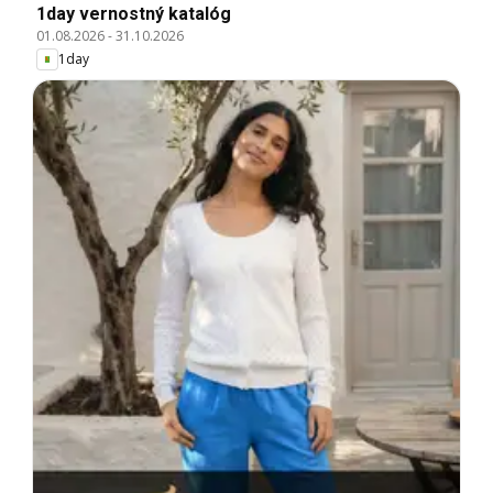
1day vernostný katalóg
01.08.2026
-
31.10.2026
1day