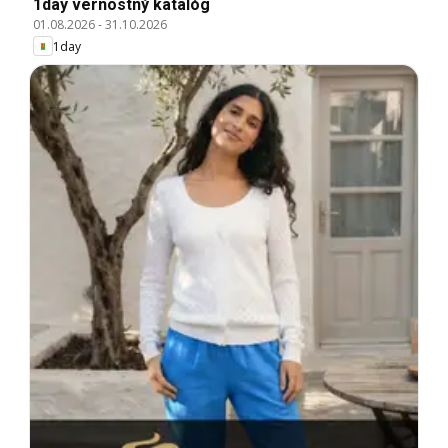
1day vernostný katalóg
01.08.2026
-
31.10.2026
1day