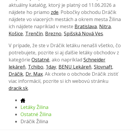
aktuálny katalóg, ktorý je platný od 11.06.2026 a
nájdete ho priamo
zde
. Pobočky obchodu Dráčik
nájdete vo viacerých mestách a okrem mesta Žilina
ich nájdete napríklad v meste
Bratislava
,
Nitra
,
Košice
,
Trenčín
,
Brezno
,
Spišská Nová Ves
.
V prípade, že ste v Dráčik letáku nenašli všetko, čo
potrebujete, pozrite si aj ďalšie letáky obchodov z
kategórie
Ostatné
, ako napríklad
Schneider
lekáreň
,
Tchibo
,
1day
,
BENU Lekáreň
,
Slovnaft
,
Dráčik
,
Dr. Max
. Ak chcete o obchode Dráčik zistiť
viac informácií, pozrite si ich webovú stránku
dracik.sk
.
Letáky Žilina
Ostatné Žilina
Dráčik Žilina