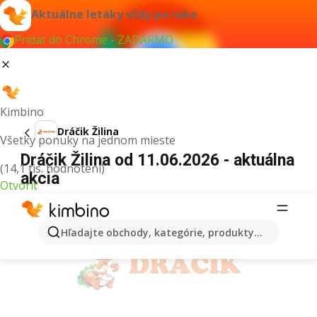
Aktuálne letáky vždy po ruke
Pridať do Chrome - ZADARMO
Kimbino
Dráčik Žilina
Všetky ponuky na jednom mieste
Dráčik Žilina od 11.06.2026 - aktuálna
(14,1 tis. hodnotení)
akcia
Otvoriť
REKLAMA
Hľadajte obchody, kategórie, produkty...