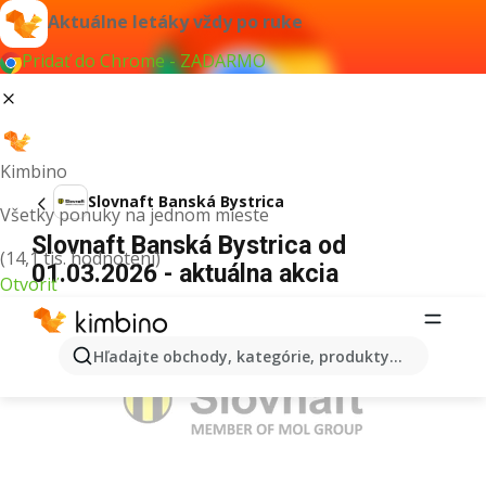
Aktuálne letáky vždy po ruke
Pridať do Chrome - ZADARMO
Kimbino
Slovnaft Banská Bystrica
Všetky ponuky na jednom mieste
Slovnaft Banská Bystrica od
(14,1 tis. hodnotení)
01.03.2026 - aktuálna akcia
Otvoriť
REKLAMA
Hľadajte obchody, kategórie, produkty...