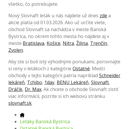
všetko, čo potrebujete.
Nový Slovnaft leták u nás nájdete už dnes
zde
a
akcie platia od 01.03.2026. Ako už určite viete,
obchod Slovnaft sa nachádza v meste Banská
Bystrica, no okrem tohto mesta ho nájdete aj v
meste
Bratislava
,
Košice
,
Nitra
,
Žilina
,
Trenčín
,
Zvolen
.
Aby ste si boli istý výhodnými ponukami, porovnajte
si ceny v letákoch z kategórie
Ostatné
. Medzi
obchody v tejto kategórii patria napríklad
Schneider
lekáreň
,
Tchibo
,
1day
,
BENU Lekáreň
,
Slovnaft
,
Dráčik
,
Dr. Max
. Ak chcete o obchode Slovnaft zistiť
viac informácií, pozrite si ich webovú stránku
slovnaft.sk
.
Letáky Banská Bystrica
Ostatné Banská Bystrica