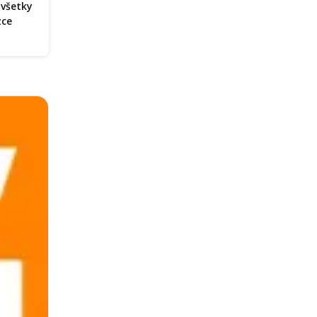
 všetky
zce