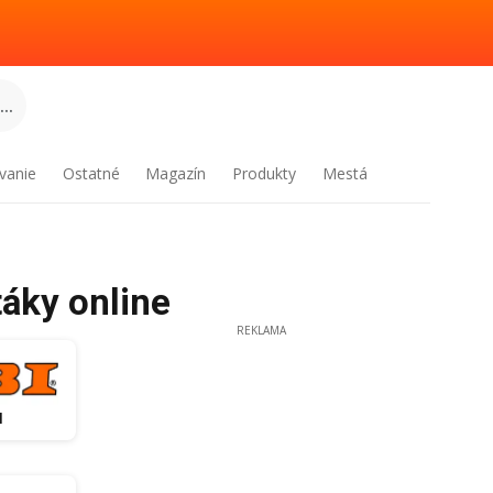
..
vanie
Ostatné
Magazín
Produkty
Mestá
táky online
REKLAMA
I