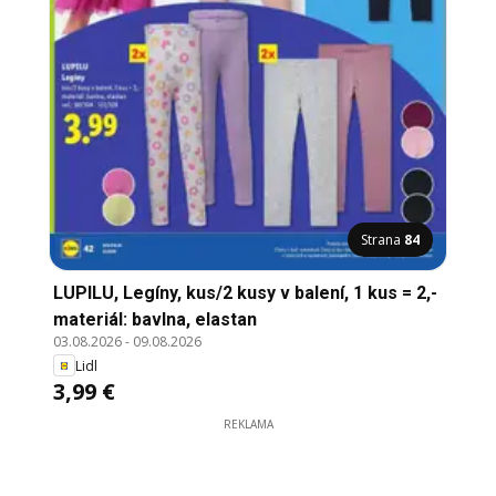
Strana
84
LUPILU, Legíny, kus/2 kusy v balení, 1 kus = 2,-
materiál: bavlna, elastan
03.08.2026
-
09.08.2026
Lidl
3,99 €
REKLAMA