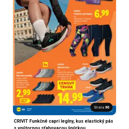
Strana
90
CRIVIT Funkčné capri legíny, kus elastický pás
s vnútornou sťahovacou šnúrkou