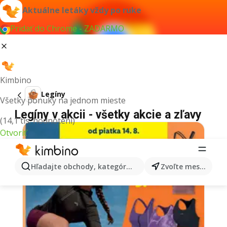
Aktuálne letáky vždy po ruke
Pridať do Chrome - ZADARMO
Kimbino
Legíny
Všetky ponuky na jednom mieste
Legíny v akcii - všetky akcie a zľavy
(14,1 tis. hodnotení)
Otvoriť
Hľadajte obchody, kategórie, produkty...
Zvoľte mesto