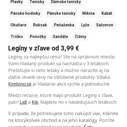
Plavky
Tenisky
Dámske tenisky
Pánske hodinky
Pánske tenisky
Mikina
Kabát
Okuliare
Ruksak
Peňaženka
Lyže
Salomon
Tričko
Ponožky
Sandále
Čižmy
Legíny v zľave od 3,99 €
Legíny za najlepšiu cenu? Ste na správnom mieste.
Vami hľadaný produkt sa nachádza v 3 letákoch.
Prelistujte si tieto letáky a možno narazíte aj na
ďalšie skvelé ceny na obľúbené produkty. Vďaka
Kimbino.sk
je hľadanie akcií rýchle a jednoduché.
Medzi reťazce, ktoré majú produkt Legíny v zľave,
patrí
Lidl
a
Kik
. Nájdete ho v nasledujúcich letákoch:
V prípade, že potrebujete toho nakúpiť viac, kliknite
na ktorýkoľvek obchod a na jeho katalógy. Pozrite
si ponuku napríklad aj na produkty
Šaty
,