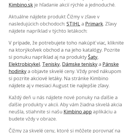
Kimbino.sk
je hľadanie akcií rýchle a jednoduché.
Aktuálne nájdete produkt Čižmy v zľave v
nasledujúcich obchodoch:
STIHL
a
Primark
. Zľavy
nájdete napríklad v týchto letákoch:
V prípade, že potrebujete toho nakúpiť viac, kliknite
na ktorýkoľvek obchod a na jeho katalógy. Pozrite
si ponuku napríklad aj na produkty
Šaty
,
Elektrobicykel
,
Tenisky
,
Dámske tenisky
a
Pánske
hodinky
a objavte skvelé ceny. Vždy pred nákupom
si pozrite akciové letáky. Na stránke Kimbino
nájdete aj v mesiaci August tie najlepšie zľavy.
Každý deň u nás nájdete nové ponuky na ďalšie a
ďalšie produkty v akcii. Aby vám žiadna skvelá akcia
neušla, stiahnite si našu
Kimbino app
aplikáciu a
budete vždy v obraze.
Čižmy za skvelé ceny, ktoré si môžete porovnať na