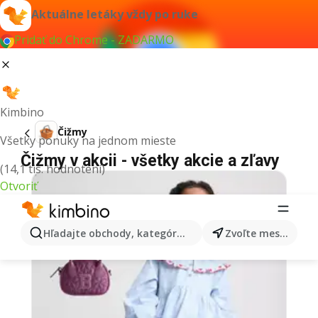
Aktuálne letáky vždy po ruke
Pridať do Chrome - ZADARMO
Kimbino
Čižmy
Všetky ponuky na jednom mieste
Čižmy v akcii - všetky akcie a zľavy
(14,1 tis. hodnotení)
Otvoriť
Hľadajte obchody, kategórie, produkty...
Zvoľte mesto