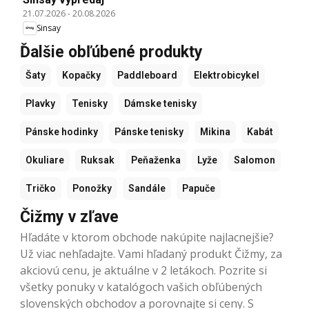
21.07.2026
-
20.08.2026
Sinsay
Ďalšie obľúbené produkty
Šaty
Kopačky
Paddleboard
Elektrobicykel
Plavky
Tenisky
Dámske tenisky
Pánske hodinky
Pánske tenisky
Mikina
Kabát
Okuliare
Ruksak
Peňaženka
Lyže
Salomon
Tričko
Ponožky
Sandále
Papuče
Čižmy v zľave
Hľadáte v ktorom obchode nakúpite najlacnejšie?
Už viac nehľadajte. Vami hľadaný produkt Čižmy, za
akciovú cenu, je aktuálne v 2 letákoch. Pozrite si
všetky ponuky v katalógoch vašich obľúbených
slovenských obchodov a porovnajte si ceny. S