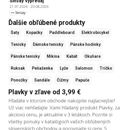
Sinsay výpredaj
21.07.2026
-
20.08.2026
Sinsay
Ďalšie obľúbené produkty
Šaty
Kopačky
Paddleboard
Elektrobicykel
Tenisky
Dámske tenisky
Pánske hodinky
Pánske tenisky
Mikina
Kabát
Okuliare
Ruksak
Peňaženka
Lyže
Salomon
Tričko
Ponožky
Sandále
Čižmy
Papuče
Plavky v zľave od 3,99 €
Hľadáte v ktorom obchode nakúpite najlacnejšie?
Už viac nehľadajte. Vami hľadaný produkt Plavky, za
akciovú cenu, je aktuálne v 3 letákoch. Pozrite si
všetky ponuky v katalógoch vašich obľúbených
slovenských obchodov a porovnajte si ceny. S