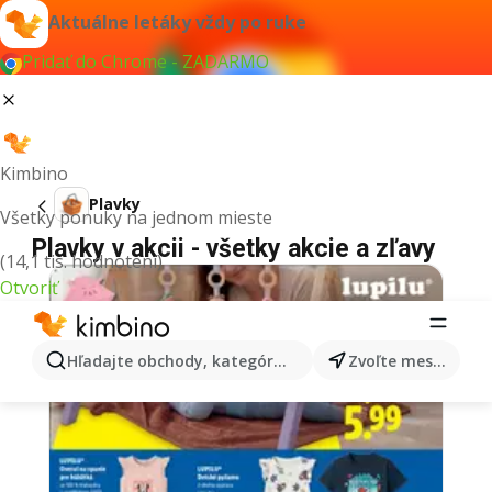
Aktuálne letáky vždy po ruke
Pridať do Chrome - ZADARMO
Kimbino
Plavky
Všetky ponuky na jednom mieste
Plavky v akcii - všetky akcie a zľavy
(14,1 tis. hodnotení)
Otvoriť
Hľadajte obchody, kategórie, produkty...
Zvoľte mesto