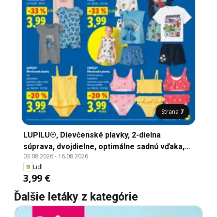
Strana
7
LUPILU®, Dievčenské plavky, 2-dielna
súprava, dvojdielne, optimálne sadnú vďaka,
03.08.2026
-
16.08.2026
elastanu LYCRA®, vel': 98/104 - 122/128
Lidl
3,99 €
Ďalšie letáky z kategórie