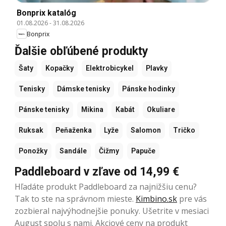
Bonprix katalóg
01.08.2026
-
31.08.2026
Bonprix
Ďalšie obľúbené produkty
Šaty
Kopačky
Elektrobicykel
Plavky
Tenisky
Dámske tenisky
Pánske hodinky
Pánske tenisky
Mikina
Kabát
Okuliare
Ruksak
Peňaženka
Lyže
Salomon
Tričko
Ponožky
Sandále
Čižmy
Papuče
Paddleboard v zľave od 14,99 €
Hľadáte produkt Paddleboard za najnižšiu cenu?
Tak to ste na správnom mieste.
Kimbino.sk
pre vás
zozbieral najvýhodnejšie ponuky. Ušetrite v mesiaci
August spolu s nami. Akciové ceny na produkt