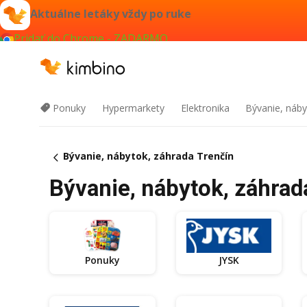
Aktuálne letáky vždy po ruke
Pridať do Chrome - ZADARMO
Ponuky
Hypermarkety
Elektronika
Bývanie, náby
Bývanie, nábytok, záhrada Trenčín
Bývanie, nábytok, záhrad
Ponuky
JYSK