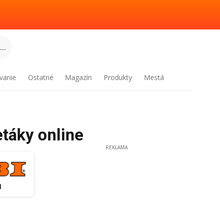
..
vanie
Ostatné
Magazín
Produkty
Mestá
etáky online
REKLAMA
I