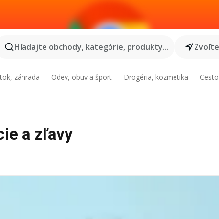
Hľadajte obchody, kategórie, produkty...
Zvoľt
tok, záhrada
Odev, obuv a šport
Drogéria, kozmetika
Cesto
cie a zľavy