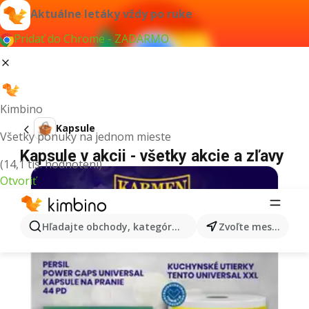
Aktuálne letáky vždy po ruke
Pridať do Chrome - ZADARMO
Kimbino
Kapsule
Všetky ponuky na jednom mieste
Kapsule v akcii - všetky akcie a zľavy
(14,1 tis. hodnotení)
Otvoriť
Hľadajte obchody, kategórie, produkty...
Zvoľte mesto