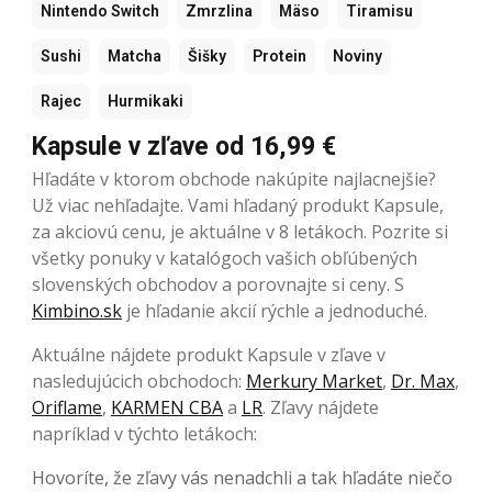
Nintendo Switch
Zmrzlina
Mäso
Tiramisu
Sushi
Matcha
Šišky
Protein
Noviny
Rajec
Hurmikaki
Kapsule v zľave od 16,99 €
Hľadáte v ktorom obchode nakúpite najlacnejšie?
Už viac nehľadajte. Vami hľadaný produkt Kapsule,
za akciovú cenu, je aktuálne v 8 letákoch. Pozrite si
všetky ponuky v katalógoch vašich obľúbených
slovenských obchodov a porovnajte si ceny. S
Kimbino.sk
je hľadanie akcií rýchle a jednoduché.
Aktuálne nájdete produkt Kapsule v zľave v
nasledujúcich obchodoch:
Merkury Market
,
Dr. Max
,
Oriflame
,
KARMEN CBA
a
LR
. Zľavy nájdete
napríklad v týchto letákoch:
Hovoríte, že zľavy vás nenadchli a tak hľadáte niečo