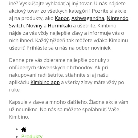
iné? Vyskúšajte vyhľadať aj iný tovar. U nás nájdete
akciový tovar zo všetkých kategórií. Pozrite si akcie
aj na produkty, ako
Kapor
,
Ashwagandha
,
Nintendo
Switch
,
Noviny
a
Hurmikaki
a ušetrite. Kimbino
nájde za vás vždy najlepšie zľavy a informuje vás o
nich ihneď. Každý týždeň tak môžete vďaka Kimbinu
ušetriť. Prihláste sa u nás na odber noviniek.
Denne pre vás zbierame najlepšie ponuky z
obľúbených slovenských obchoodov. Ak pri
nakupovaní radi šetríte, stiahnite si aj našu
aplikáciu
Kimbino app
a všetky zľavy máte vždy po
ruke.
Kapsule v zľave a mnoho ďalšieho. Žiadna akcia vám
už neunikne. Na nás sa môžete spoľahnúť. Vaše
Kimbino.
Produkty