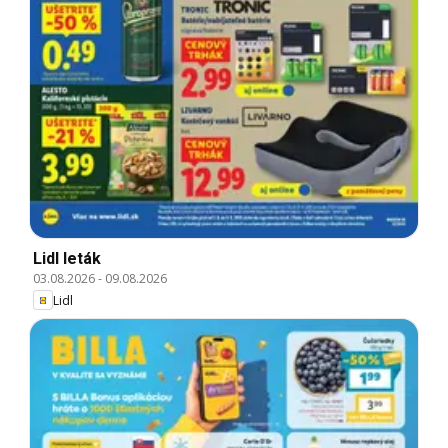
Lidl leták
03.08.2026
-
09.08.2026
Lidl