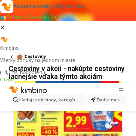
Aktuálne letáky vždy po ruke
Pridať do Chrome - ZADARMO
Kimbino
Cestoviny
Všetky ponuky na jednom mieste
Cestoviny v akcii - nakúpte cestoviny
(14,1 tis. hodnotení)
lacnejšie vďaka týmto akciám
Otvoriť
Hľadajte obchody, kategórie, produkty...
Zvoľte mesto