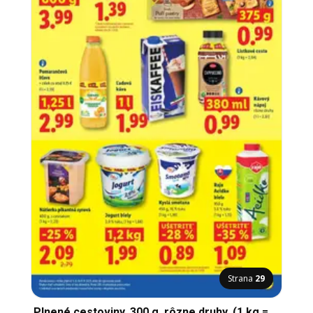
Strana
29
Plnené cestoviny, 300 g, rôzne druhy, (1 kg =