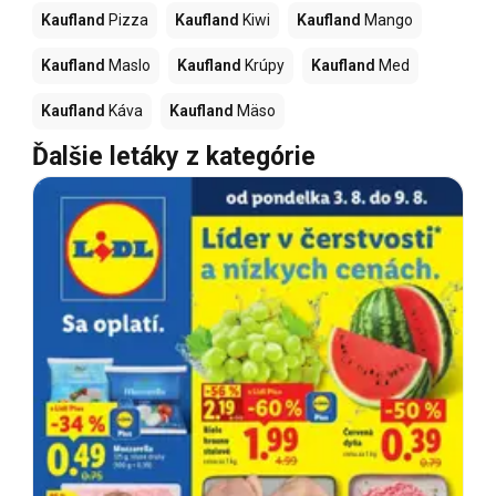
Kaufland
Pizza
Kaufland
Kiwi
Kaufland
Mango
Kaufland
Maslo
Kaufland
Krúpy
Kaufland
Med
Kaufland
Káva
Kaufland
Mäso
Ďalšie letáky z kategórie