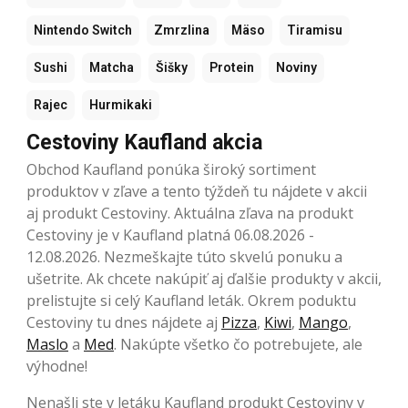
Nintendo Switch
Zmrzlina
Mäso
Tiramisu
Sushi
Matcha
Šišky
Protein
Noviny
Rajec
Hurmikaki
Cestoviny Kaufland akcia
Obchod Kaufland ponúka široký sortiment
produktov v zľave a tento týždeň tu nájdete v akcii
aj produkt Cestoviny. Aktuálna zľava na produkt
Cestoviny je v Kaufland platná 06.08.2026 -
12.08.2026. Nezmeškajte túto skvelú ponuku a
ušetrite. Ak chcete nakúpiť aj ďalšie produkty v akcii,
prelistujte si celý Kaufland leták. Okrem poduktu
Cestoviny tu dnes nájdete aj
Pizza
,
Kiwi
,
Mango
,
Maslo
a
Med
. Nakúpte všetko čo potrebujete, ale
výhodne!
Nenašli ste v letáku Kaufland produkt Cestoviny v