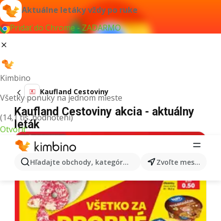
Aktuálne letáky vždy po ruke
Pridať do Chrome - ZADARMO
Kimbino
Kaufland Cestoviny
Všetky ponuky na jednom mieste
Kaufland Cestoviny akcia - aktuálny
(14,1 tis. hodnotení)
leták
Otvoriť
Hľadajte obchody, kategórie, produkty...
Zvoľte mesto