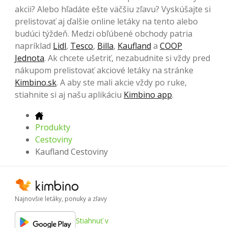
akcii? Alebo hľadáte ešte väčšiu zľavu? Vyskúšajte si
prelistovať aj ďalšie online letáky na tento alebo
budúci týždeň. Medzi obľúbené obchody patria
napríklad
Lidl
,
Tesco
,
Billa
,
Kaufland
a
COOP
Jednota
. Ak chcete ušetriť, nezabudnite si vždy pred
nákupom prelistovať akciové letáky na stránke
Kimbino.sk
. A aby ste mali akcie vždy po ruke,
stiahnite si aj našu aplikáciu
Kimbino app
.
Produkty
Cestoviny
Kaufland Cestoviny
Najnovšie letáky, ponuky a zľavy
Stiahnuť v