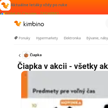
Aktuálne letáky vždy po ruke
Pridať do Chrome - ZADARMO
Ponuky
Hypermarkety
Elektronika
Bývanie, náby
Čiapka
Čiapka v akcii - všetky ak