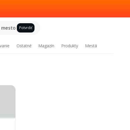
e mesto
Potvrdiť
vanie
Ostatné
Magazín
Produkty
Mestá