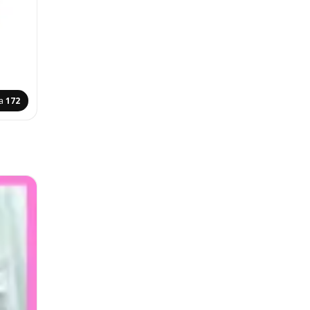
na
172