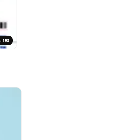
na
193