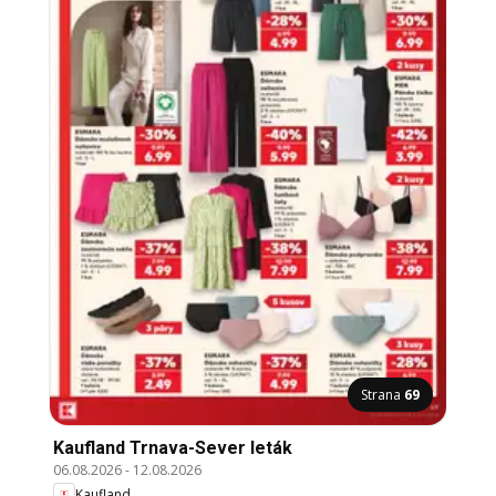
Strana
69
Kaufland Trnava-Sever leták
06.08.2026
-
12.08.2026
Kaufland