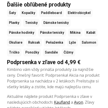
Ďalšie obľúbené produkty
Šaty
Kopačky
Paddleboard
Elektrobicykel
Plavky
Tenisky
Dámske tenisky
Pánske hodinky
Pánske tenisky
Mikina
Kabát
Okuliare
Ruksak
Peňaženka
Lyže
Salomon
Tričko
Ponožky
Sandále
Čižmy
Podprsenka v zľave od 4,99 €
Kimbino vám vždy prináša produkty za najnižšie
ceny. Dnešný favorit: Podprsenka! Akcia na produkt
Podprsenka sa nachádza v 2 letákoch. Prelistujte si
všetky letáky a zistite, kde majú najlepšiu cenu.
Aktuálne nájdete produkt Podprsenka v zľave v
nasledujúcich obchodoch:
Kaufland
a
Avon
. Zľavy
nájdete napríklad v týchto letákoch: