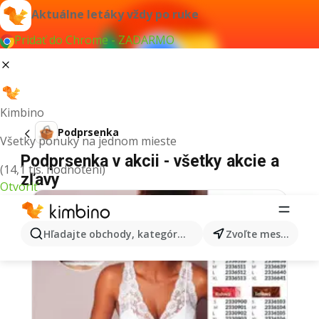
Aktuálne letáky vždy po ruke
Pridať do Chrome - ZADARMO
Kimbino
Podprsenka
Všetky ponuky na jednom mieste
Podprsenka v akcii - všetky akcie a
(14,1 tis. hodnotení)
zľavy
Otvoriť
Hľadajte obchody, kategórie, produkty...
Zvoľte mesto