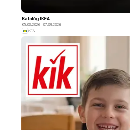
Katalóg IKEA
05.08.2026
-
07.09.2026
IKEA