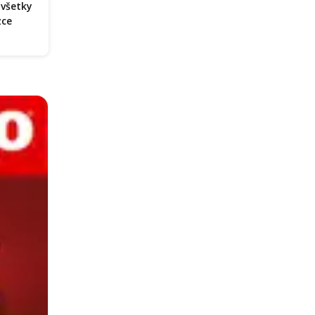
 všetky
zce