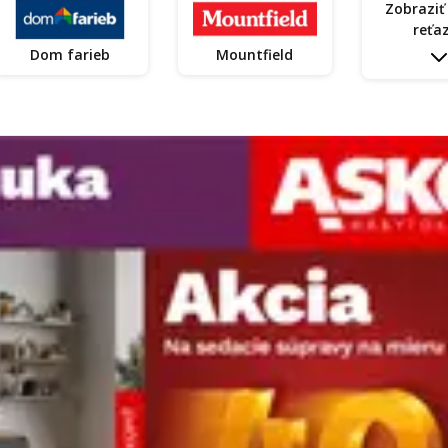
Zobraziť
reťa
Dom farieb
Mountfield