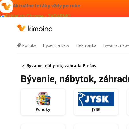
Aktuálne letáky vždy po ruke
Pridať do Chrome - ZADARMO
Ponuky
Hypermarkety
Elektronika
Bývanie, náby
Bývanie, nábytok, záhrada Prešov
Bývanie, nábytok, záhrad
Ponuky
JYSK