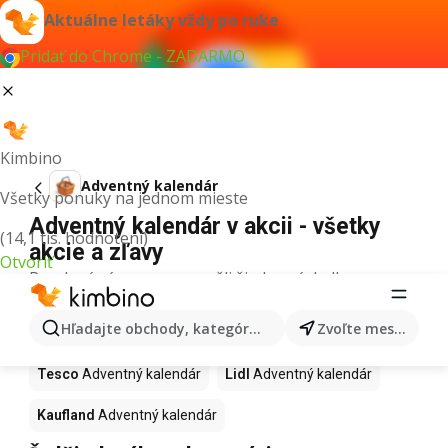
Aktuálne letáky vždy po ruke
Pridať do Chrome - ZADARMO
Kimbino
Adventný kalendár
Všetky ponuky na jednom mieste
Adventný kalendár v akcii - všetky
(14,1 tis. hodnotení)
akcie a zľavy
Otvoriť
Pre daný výraz sme nenašli žiadne výsledky.
Adventný kalendár v akcii - Kde
Hľadajte obchody, kategórie, produkty...
Zvoľte mesto
kúpiť?
Tesco
Adventný kalendár
Lidl
Adventný kalendár
Kaufland
Adventný kalendár