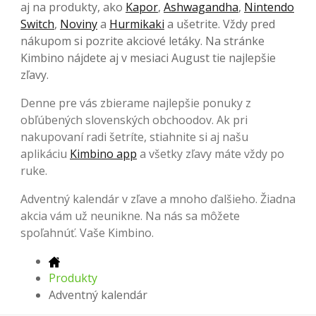
aj na produkty, ako
Kapor
,
Ashwagandha
,
Nintendo
Switch
,
Noviny
a
Hurmikaki
a ušetrite. Vždy pred
nákupom si pozrite akciové letáky. Na stránke
Kimbino nájdete aj v mesiaci August tie najlepšie
zľavy.
Denne pre vás zbierame najlepšie ponuky z
obľúbených slovenských obchoodov. Ak pri
nakupovaní radi šetríte, stiahnite si aj našu
aplikáciu
Kimbino app
a všetky zľavy máte vždy po
ruke.
Adventný kalendár v zľave a mnoho ďalšieho. Žiadna
akcia vám už neunikne. Na nás sa môžete
spoľahnúť. Vaše Kimbino.
Produkty
Adventný kalendár