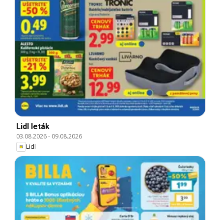
Lidl leták
03.08.2026
-
09.08.2026
Lidl