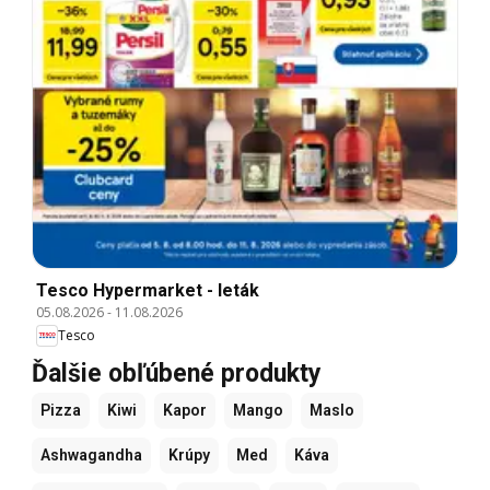
Tesco Hypermarket - leták
05.08.2026
-
11.08.2026
Tesco
Ďalšie obľúbené produkty
Pizza
Kiwi
Kapor
Mango
Maslo
Ashwagandha
Krúpy
Med
Káva