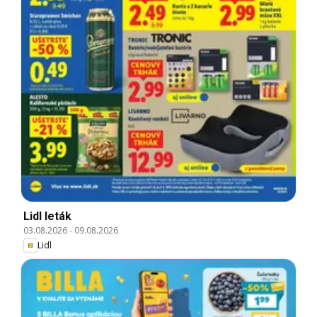
Lidl leták
03.08.2026
-
09.08.2026
Lidl