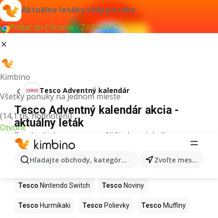
Aktuálne letáky vždy po ruke
Pridať do Chrome - ZADARMO
Kimbino
Tesco Adventný kalendár
Všetky ponuky na jednom mieste
Tesco Adventný kalendár akcia -
(14,1 tis. hodnotení)
aktuálny leták
Otvoriť
Pre daný výraz sme nenašli žiadne výsledky.
Ďalšie produkty v obchodoch Tesco
Hľadajte obchody, kategórie, produkty...
Zvoľte mesto
Tesco
Kapor
Tesco
Ashwagandha
Tesco
Nintendo Switch
Tesco
Noviny
Tesco
Hurmikaki
Tesco
Polievky
Tesco
Muffiny