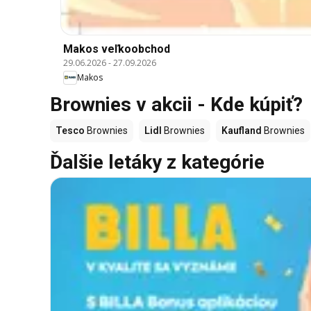
Makos veľkoobchod
29.06.2026
-
27.09.2026
Makos
Brownies v akcii - Kde kúpiť?
Tesco
Brownies
Lidl
Brownies
Kaufland
Brownies
Ďalšie letáky z kategórie