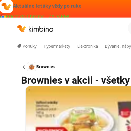
Aktuálne letáky vždy po ruke
Pridať do Chrome - ZADARMO
Ponuky
Hypermarkety
Elektronika
Bývanie, náby
Brownies
Brownies v akcii - všetky