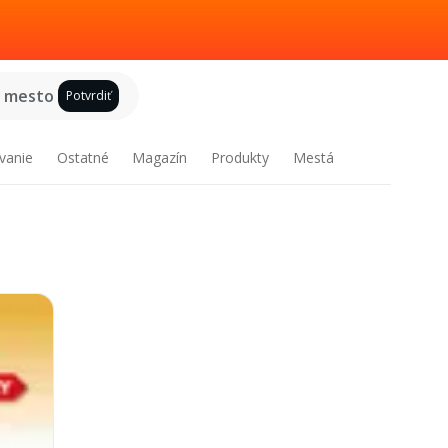
e mesto
Potvrdiť
vanie
Ostatné
Magazín
Produkty
Mestá