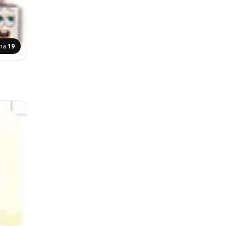
ana
19