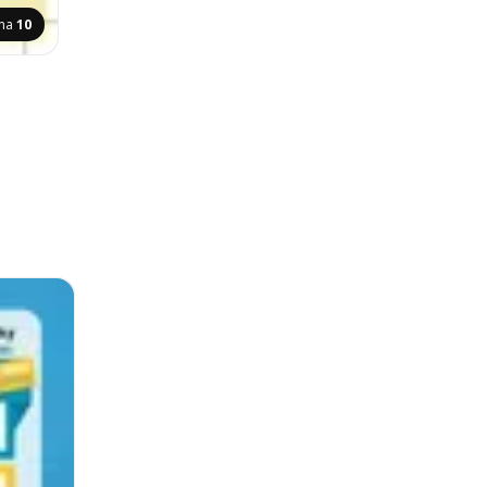
ana
10