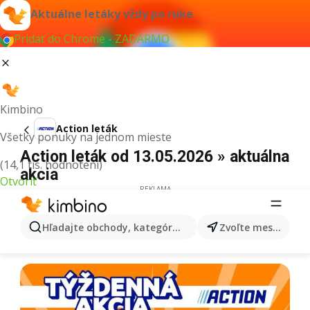
Aktuálne letáky vždy po ruke
Pridať do Chrome - ZADARMO
Kimbino
Action leták
Všetky ponuky na jednom mieste
Action leták od 13.05.2026 » aktuálna
(14,1 tis. hodnotení)
akcia
Otvoriť
REKLAMA
Hľadajte obchody, kategórie, produkty...
Zvoľte mesto