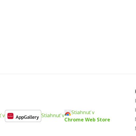
Stiahnuť v
ť v
Stiahnuť v
Chrome Web Store