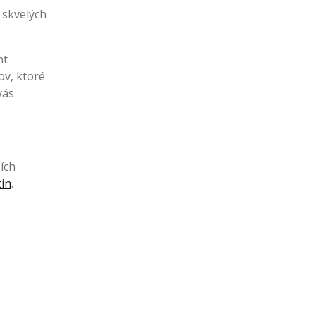
 skvelých
nt
ov, ktoré
vás
ích
in
.