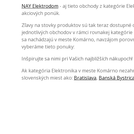
NAY Elektrodom
- aj tieto obchody z kategórie E
akciových ponúk.
Zľavy na stovky produktov sú tak teraz dostupné o
jednotlivých obchodov v rámci rovnakej kategóri
sa nachádzajú v meste Komárno, navzájom porovna
vyberáme tieto ponuky:
Inšpirujte sa nimi pri Vašich najbližších nákupoch!
Ak kategória Elektronika v meste Komárno nezahŕň
slovenských miest ako:
Bratislava
,
Banská Bystric