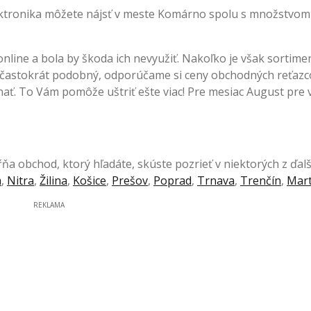
lektronika môžete nájsť v meste Komárno spolu s množstvom
nline a bola by škoda ich nevyužiť. Nakoľko je však sortime
e častokrát podobný, odporúčame si ceny obchodných reťazc
ť. To Vám pomôže uštriť ešte viac! Pre mesiac August pre 
a obchod, ktorý hľadáte, skúste pozrieť v niektorých z ďalš
a
,
Nitra
,
Žilina
,
Košice
,
Prešov
,
Poprad
,
Trnava
,
Trenčín
,
Mart
REKLAMA