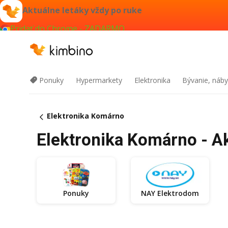
Aktuálne letáky vždy po ruke
Pridať do Chrome - ZADARMO
Ponuky
Hypermarkety
Elektronika
Bývanie, náby
Elektronika Komárno
Elektronika Komárno - Ak
Ponuky
NAY Elektrodom