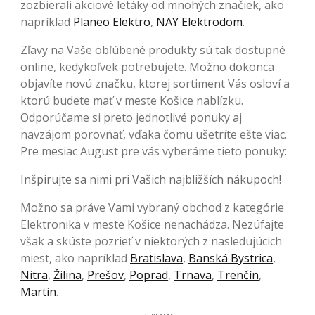
zozbierali akciové letáky od mnohých značiek, ako
napríklad
Planeo Elektro
,
NAY Elektrodom
.
Zľavy na Vaše obľúbené produkty sú tak dostupné
online, kedykoľvek potrebujete. Možno dokonca
objavíte novú značku, ktorej sortiment Vás osloví a
ktorú budete mať v meste Košice nablízku.
Odporúčame si preto jednotlivé ponuky aj
navzájom porovnať, vďaka čomu ušetríte ešte viac.
Pre mesiac August pre vás vyberáme tieto ponuky:
Inšpirujte sa nimi pri Vašich najbližších nákupoch!
Možno sa práve Vami vybraný obchod z kategórie
Elektronika v meste Košice nenachádza. Nezúfajte
však a skúste pozrieť v niektorých z nasledujúcich
miest, ako napríklad
Bratislava
,
Banská Bystrica
,
Nitra
,
Žilina
,
Prešov
,
Poprad
,
Trnava
,
Trenčín
,
Martin
.