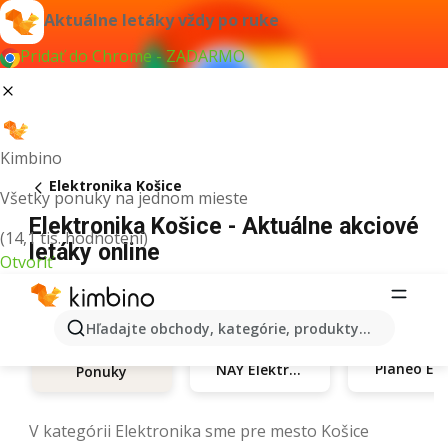
Aktuálne letáky vždy po ruke
Pridať do Chrome - ZADARMO
Kimbino
Elektronika Košice
Všetky ponuky na jednom mieste
Elektronika Košice - Aktuálne akciové
(14,1 tis. hodnotení)
letáky online
Otvoriť
Hľadajte obchody, kategórie, produkty...
Pl
NAY Elektrodom
Ponuky
V kategórii Elektronika sme pre mesto Košice