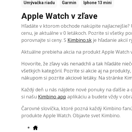
Umývačka riadu
Garmin
Iphone 13 mini
Apple Watch v zľave
Hľadáte v ktorom obchode nakúpite najlacnejšie? 
cenu, je aktuálne v 0 letákoch. Pozrite si všetky
porovnajte si ceny. S
Kimbino.sk
je hľadanie akcií 
Aktuálne prebieha akcia na produkt Apple Watch v
Hovoríte, že zľavy vás nenadchli a tak hľadáte nieč
všetkých kategórií. Pozrite si akcie aj na produkty
nákupom si pozrite akciové letáky. Na stránke Kimb
Každý deň u nás nájdete nové ponuky na ďalšie a ďa
si našu
Kimbino app
aplikáciu a budete vždy v obr
Čarovné slovíčka, ktoré pozná každý Kimbino fanúši
produkte Apple Watch. Objavte svet Kimbino.