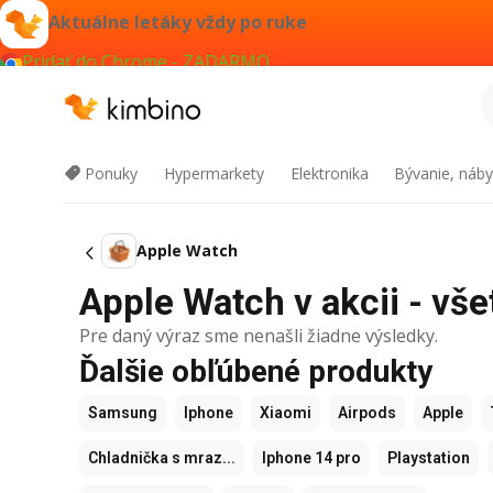
Aktuálne letáky vždy po ruke
Pridať do Chrome - ZADARMO
Ponuky
Hypermarkety
Elektronika
Bývanie, náby
Apple Watch
Apple Watch v akcii - vše
Pre daný výraz sme nenašli žiadne výsledky.
Ďalšie obľúbené produkty
Samsung
Iphone
Xiaomi
Airpods
Apple
Chladnička s mraz...
Iphone 14 pro
Playstation