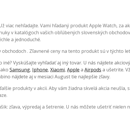
Už viac nehľadajte. Vami hľadaný produkt Apple Watch, za a
 ponuky v katalógoch vašich obľúbených slovenských obchodov
rýchle a jednoduché.
 obchodoch . Zľavnené ceny na tento produkt sú v týchto le
o iné? Vyskúšajte vyhľadať aj iný tovar. U nás nájdete akciov
, ako
Samsung
,
Iphone
,
Xiaomi
,
Apple
a
Airpods
a ušetrite. V
ino nájdete aj v mesiaci August tie najlepšie zľavy.
lšie produkty v akcii. Aby vám žiadna skvelá akcia neušla, s
aze.
k: zľava, výpredaj a šetrenie. U nás môžete ušetriť nielen 