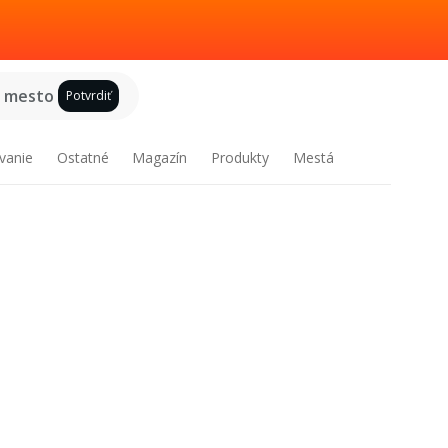
e mesto
Potvrdiť
vanie
Ostatné
Magazín
Produkty
Mestá