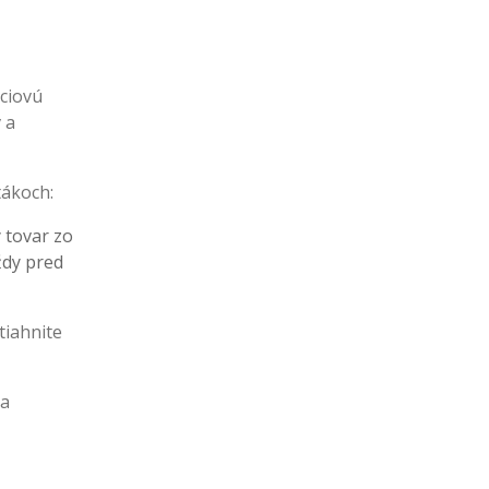
kciovú
 a
tákoch:
ý tovar zo
ždy pred
tiahnite
na