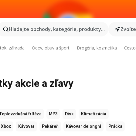
Hľadajte obchody, kategórie, produkty...
Zvoľt
tok, záhrada
Odev, obuv a šport
Drogéria, kozmetika
Cesto
tky akcie a zľavy
Teplovzdušná frítéza
MP3
Disk
Klimatizácia
Xbox
Kávovar
Pekáreň
Kávovar delonghi
Práčka