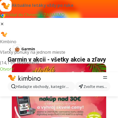
Aktuálne letáky vždy po ruke
Pridať do Chrome - ZADARMO
Kimbino
Garmin
Všetky ponuky na jednom mieste
Garmin v akcii - všetky akcie a zľavy
(14,1 tis. hodnotení)
Otvoriť
Hľadajte obchody, kategórie, produkty...
Zvoľte mesto