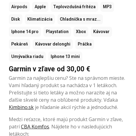
Airpods
Apple
Teplovzdušná frítéza
MP3
Disk
Klimatizácia
Chladnička s mraz...
Iphone 14 pro
Playstation
Xbox
Kávovar
Pekáreň
Kávovar delonghi
Práčka
Umývačka riadu
Iphone 13 mini
Garmin v zľave od 30,00 €
Garmin za najlepšiu cenu? Ste na správnom mieste.
Vami hľadaný produkt sa nachádza v 1 letákoch.
Prelistujte si tieto letáky a možno narazíte aj na
ďalšie skvelé ceny na obľúbené produkty. Vďaka
Kimbino.sk
je hľadanie akcií rýchle a jednoduché.
Medzi reťazce, ktoré majú produkt Garmin v zľave,
patrí
CBA Komfos
. Nájdete ho v nasledujúcich
letákoch: