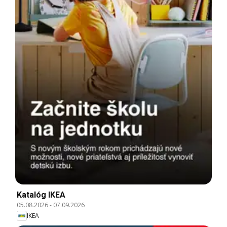
Katalóg IKEA
05.08.2026
-
07.09.2026
IKEA