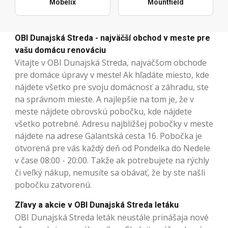
Möbelix
Mountfield
OBI Dunajská Streda - najväčší obchod v meste pre
vašu domácu renováciu
Vitajte v OBI Dunajská Streda, najväčšom obchode
pre domáce úpravy v meste! Ak hľadáte miesto, kde
nájdete všetko pre svoju domácnosť a záhradu, ste
na správnom mieste. A najlepšie na tom je, že v
meste nájdete obrovskú pobočku, kde nájdete
všetko potrebné. Adresu najbližšej pobočky v meste
nájdete na adrese Galantská cesta 16. Pobočka je
otvorená pre vás každý deň od Pondelka do Nedele
v čase 08:00 - 20:00. Takže ak potrebujete na rýchly
či veľký nákup, nemusíte sa obávať, že by ste našli
pobočku zatvorenú.
Zľavy a akcie v OBI Dunajská Streda letáku
OBI Dunajská Streda leták neustále prinášaja nové