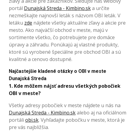
zľavy a akcie pre zákazníkov. Sledujte náš webový
portál
Dunajská Streda - Kimbino.sk
a určite
nezmeškajte najnovší leták s názvom OBI leták. V
letáku
zde
nájdete všetky aktuálne zľavy a akcie pre
mesto. Ako najväčší obchod v meste, majú v
sortimente všetko, čo potrebujete pre domáce
úpravy a záhradu. Ponúkajú aj vlastné produkty,
ktoré sú vyrobené špeciálne pre obchod OBI a sú
kvalitné a cenovo dostupné.
Najčastejšie kladené otázky o OBI v meste
Dunajská Streda
1. Kde môžem nájsť adresu všetkých pobočiek
OBI v meste?
Všetky adresy pobočiek v meste nájdete u nás na
Dunajská Streda - Kimbino.sk
alebo aj na oficiálnom
portáli
obi.sk
. Vyhľadajte pobočku v meste, ktorá je
pre vás najbližšia.