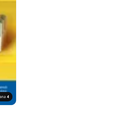
rana
4