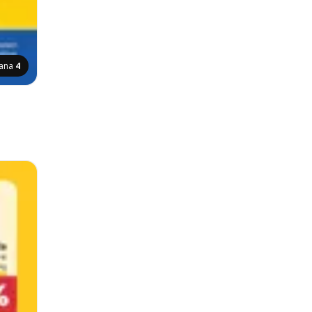
rana
4