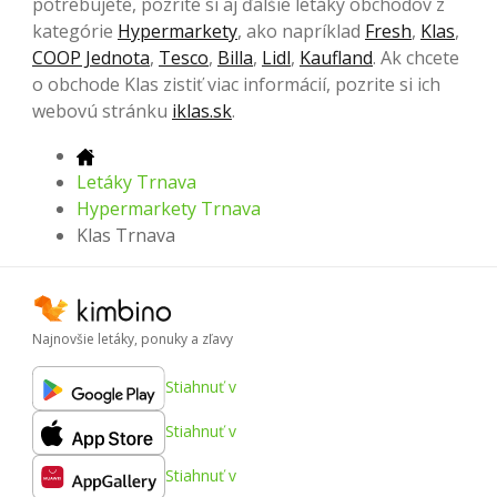
potrebujete, pozrite si aj ďalšie letáky obchodov z
kategórie
Hypermarkety
, ako napríklad
Fresh
,
Klas
,
COOP Jednota
,
Tesco
,
Billa
,
Lidl
,
Kaufland
. Ak chcete
o obchode Klas zistiť viac informácií, pozrite si ich
webovú stránku
iklas.sk
.
Letáky Trnava
Hypermarkety Trnava
Klas Trnava
Najnovšie letáky, ponuky a zľavy
Stiahnuť v
Stiahnuť v
Stiahnuť v