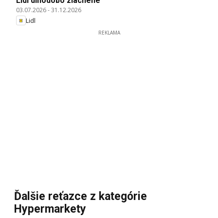
Lidl dlhodobo zlacnené
03.07.2026
-
31.12.2026
Lidl
REKLAMA
Ďalšie reťazce z kategórie
Hypermarkety