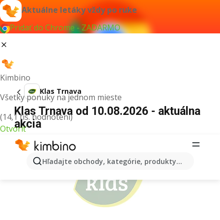
Aktuálne letáky vždy po ruke
Pridať do Chrome - ZADARMO
Kimbino
Klas Trnava
Všetky ponuky na jednom mieste
Klas Trnava od 10.08.2026 - aktuálna
(14,1 tis. hodnotení)
akcia
Otvoriť
REKLAMA
Hľadajte obchody, kategórie, produkty...