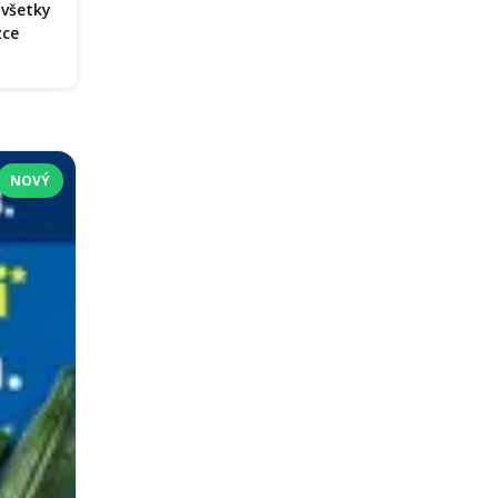
 všetky
zce
NOVÝ