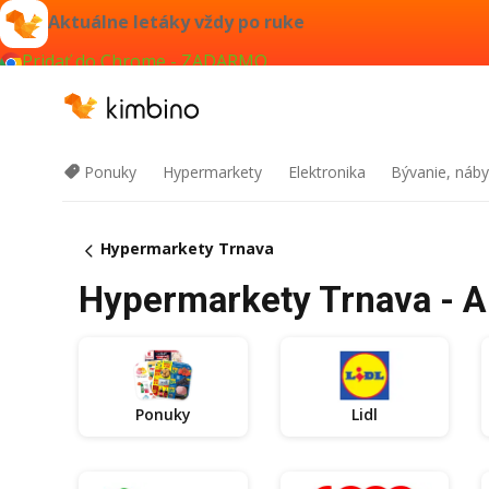
Aktuálne letáky vždy po ruke
Pridať do Chrome - ZADARMO
Ponuky
Hypermarkety
Elektronika
Bývanie, náby
Hypermarkety Trnava
Hypermarkety Trnava - Ak
Ponuky
Lidl