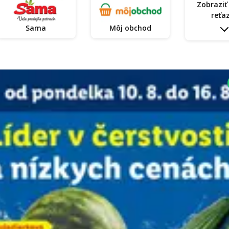
Zobraziť
reťa
Sama
Môj obchod