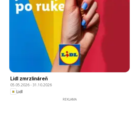
Lidl zmrzlináreň
05.05.2026
-
31.10.2026
Lidl
REKLAMA