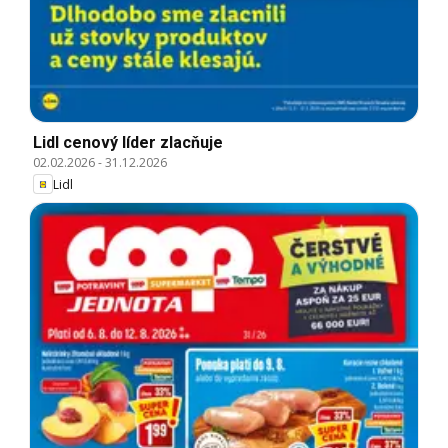
Lidl cenový líder zlacňuje
02.02.2026
-
31.12.2026
Lidl