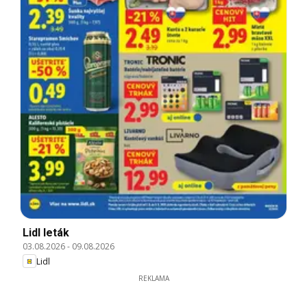
Lidl leták
03.08.2026
-
09.08.2026
Lidl
REKLAMA