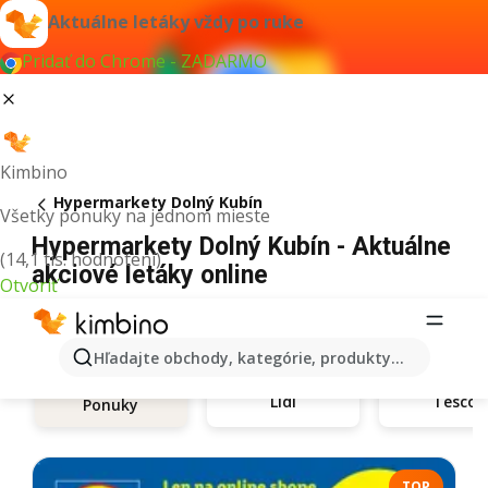
Aktuálne letáky vždy po ruke
Pridať do Chrome - ZADARMO
Kimbino
Hypermarkety Dolný Kubín
Všetky ponuky na jednom mieste
Hypermarkety Dolný Kubín - Aktuálne
(14,1 tis. hodnotení)
akciové letáky online
Otvoriť
Hľadajte obchody, kategórie, produkty...
Lidl
Tesco
Ponuky
TOP